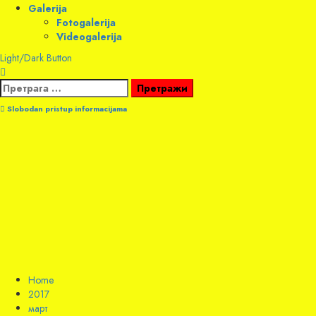
Galerija
Fotogalerija
Videogalerija
Light/Dark Button
Претрага
за:
Slobodan pristup informacijama
Home
2017
март