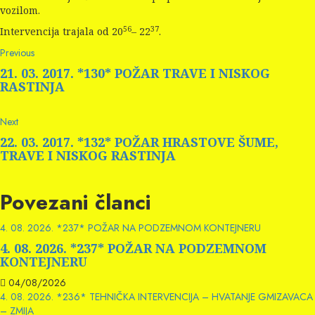
vozilom.
56
37
Intervencija trajala od 20
– 22
.
Continue
Previous
Previous
post:
Reading
21. 03. 2017. *130* POŽAR TRAVE I NISKOG
RASTINJA
Next
Next
post:
22. 03. 2017. *132* POŽAR HRASTOVE ŠUME,
TRAVE I NISKOG RASTINJA
Povezani članci
4. 08. 2026. *237* POŽAR NA PODZEMNOM KONTEJNERU
4. 08. 2026. *237* POŽAR NA PODZEMNOM
KONTEJNERU
04/08/2026
4. 08. 2026. *236* TEHNIČKA INTERVENCIJA – HVATANJE GMIZAVACA
– ZMIJA