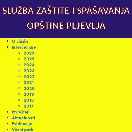
Skip
to
SLUŽBA ZAŠTITE I SPAŠAVANJA
content
OPŠTINE PLJEVLJA
Primary
O službi
Menu
Intervencije
2026
2025
2024
2023
2022
2021
2020
2019
2018
2017
Izvještaji
Aktuelnosti
Evidencije
Vozni park