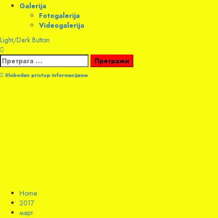
Galerija
Fotogalerija
Videogalerija
Light/Dark Button
Претрага
за:
Slobodan pristup informacijama
Home
2017
март