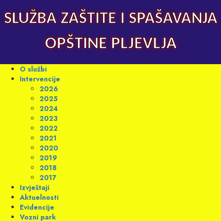
Skip
to
SLUŽBA ZAŠTITE I SPAŠAVANJA
content
OPŠTINE PLJEVLJA
Primary
O službi
Menu
Intervencije
2026
2025
2024
2023
2022
2021
2020
2019
2018
2017
Izvještaji
Aktuelnosti
Evidencije
Vozni park