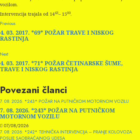
vozilom.
43
00
Intervencija trajala od 14
– 15
.
Continue
Previous
Previous
post:
Reading
4. 03. 2017. *69* POŽAR TRAVE I NISKOG
RASTINJA
Next
Next
post:
4. 03. 2017. *71* POŽAR ČETINARSKE ŠUME,
TRAVE I NISKOG RASTINJA
Povezani članci
7. 08. 2026. *243* POŽAR NA PUTNIČKOM MOTORNOM VOZILU
7. 08. 2026. *243* POŽAR NA PUTNIČKOM
MOTORNOM VOZILU
07/08/2026
7. 08. 2026. *242* TEHNIČKA INTERVENCIJA – PRANJE KOLOVOZA
POSLIJE SAOBRAĆAJNOG UDESA