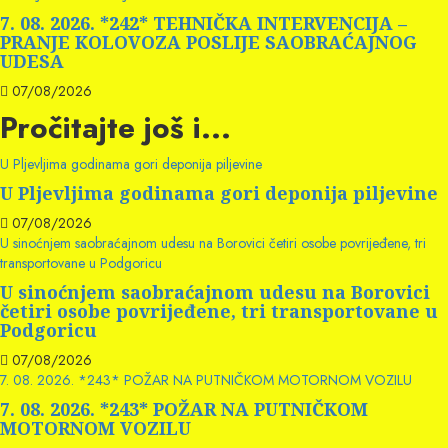
7. 08. 2026. *242* TEHNIČKA INTERVENCIJA –
PRANJE KOLOVOZA POSLIJE SAOBRAĆAJNOG
UDESA
07/08/2026
Pročitajte još i...
U Pljevljima godinama gori deponija piljevine
U Pljevljima godinama gori deponija piljevine
07/08/2026
U sinoćnjem saobraćajnom udesu na Borovici četiri osobe povrijeđene, tri
transportovane u Podgoricu
U sinoćnjem saobraćajnom udesu na Borovici
četiri osobe povrijeđene, tri transportovane u
Podgoricu
07/08/2026
7. 08. 2026. *243* POŽAR NA PUTNIČKOM MOTORNOM VOZILU
7. 08. 2026. *243* POŽAR NA PUTNIČKOM
MOTORNOM VOZILU