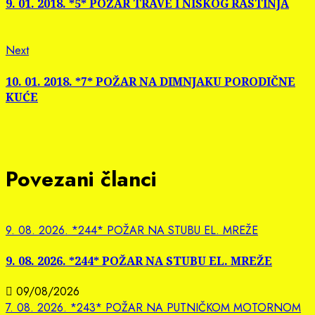
Reading
9. 01. 2018. *5* POŽAR TRAVE I NISKOG RASTINJA
Next
Next
post:
10. 01. 2018. *7* POŽAR NA DIMNJAKU PORODIČNE
KUĆE
Povezani članci
9. 08. 2026. *244* POŽAR NA STUBU EL. MREŽE
9. 08. 2026. *244* POŽAR NA STUBU EL. MREŽE
09/08/2026
7. 08. 2026. *243* POŽAR NA PUTNIČKOM MOTORNOM