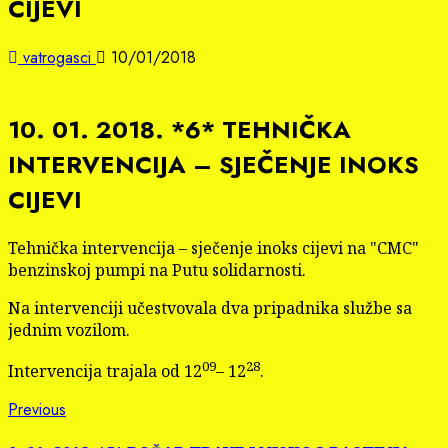
CIJEVI
vatrogasci
10/01/2018
10. 01. 2018. *6* TEHNIČKA
INTERVENCIJA – SJEČENJE INOKS
CIJEVI
Tehnička intervencija – sječenje inoks cijevi na "CMC"
benzinskoj pumpi na Putu solidarnosti.
Na intervenciji učestvovala dva pripadnika službe sa
jednim vozilom.
09
28
Intervencija trajala od 12
– 12
.
Continue
Previous
Previous
post: