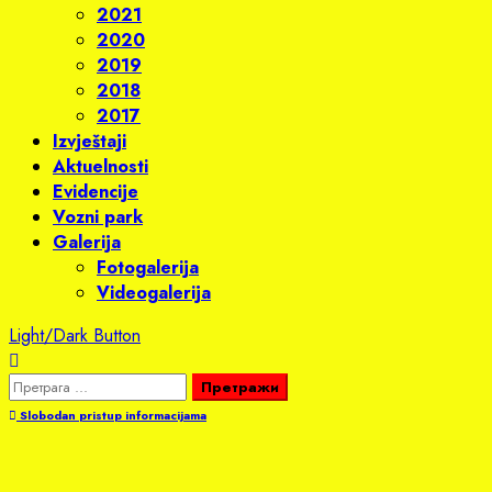
2021
2020
2019
2018
2017
Izvještaji
Aktuelnosti
Evidencije
Vozni park
Galerija
Fotogalerija
Videogalerija
Light/Dark Button
Претрага
за:
Slobodan pristup informacijama