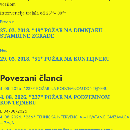
vozilom.
44
22
Intervencija trajala od 23
– 00
.
Continue
Previous
Previous
post:
Reading
27. 03. 2018. *49* POŽAR NA DIMNJAKU
STAMBENE ZGRADE
Next
Next
post:
29. 03. 2018. *51* POŽAR NA KONTEJNERU
Povezani članci
4. 08. 2026. *237* POŽAR NA PODZEMNOM KONTEJNERU
4. 08. 2026. *237* POŽAR NA PODZEMNOM
KONTEJNERU
04/08/2026
4. 08. 2026. *236* TEHNIČKA INTERVENCIJA – HVATANJE GMIZAVACA
– ZMIJA