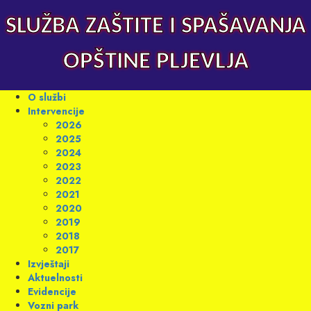
Skip
to
SLUŽBA ZAŠTITE I SPAŠAVANJA
content
OPŠTINE PLJEVLJA
Primary
O službi
Menu
Intervencije
2026
2025
2024
2023
2022
2021
2020
2019
2018
2017
Izvještaji
Aktuelnosti
Evidencije
Vozni park