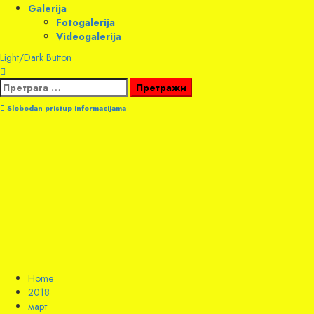
Galerija
Fotogalerija
Videogalerija
Light/Dark Button
Претрага
за:
Slobodan pristup informacijama
Home
2018
март