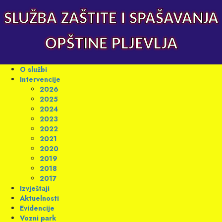
Skip
to
SLUŽBA ZAŠTITE I SPAŠAVANJA
content
OPŠTINE PLJEVLJA
Primary
O službi
Menu
Intervencije
2026
2025
2024
2023
2022
2021
2020
2019
2018
2017
Izvještaji
Aktuelnosti
Evidencije
Vozni park