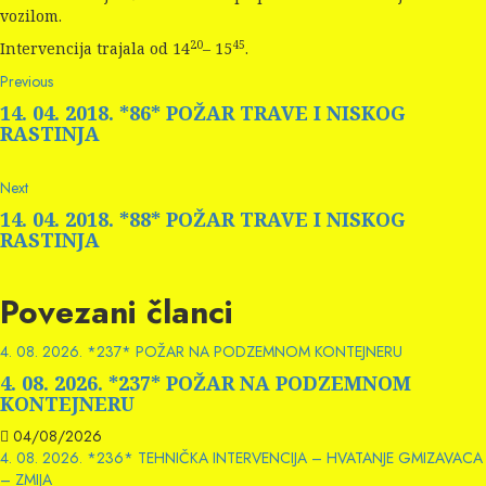
vozilom.
20
45
Intervencija trajala od 14
– 15
.
Continue
Previous
Previous
post:
Reading
14. 04. 2018. *86* POŽAR TRAVE I NISKOG
RASTINJA
Next
Next
post:
14. 04. 2018. *88* POŽAR TRAVE I NISKOG
RASTINJA
Povezani članci
4. 08. 2026. *237* POŽAR NA PODZEMNOM KONTEJNERU
4. 08. 2026. *237* POŽAR NA PODZEMNOM
KONTEJNERU
04/08/2026
4. 08. 2026. *236* TEHNIČKA INTERVENCIJA – HVATANJE GMIZAVACA
– ZMIJA