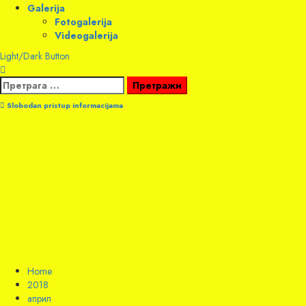
Galerija
Fotogalerija
Videogalerija
Light/Dark Button
Претрага
за:
Slobodan pristup informacijama
Home
2018
април