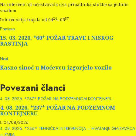
Na intervenciji učestvovala dva pripadnika službe sa jednim
vozilom.
24
57
Intervencija trajala od 04
– 05
.
Continue
Previous
Previous
post:
Reading
15. 03. 2020. *60* POŽAR TRAVE I NISKOG
RASTINJA
Next
Next
post:
Kasno sinoć u Moćevcu izgorjelo vozilo
Povezani članci
4. 08. 2026. *237* POŽAR NA PODZEMNOM KONTEJNERU
4. 08. 2026. *237* POŽAR NA PODZEMNOM
KONTEJNERU
04/08/2026
4. 08. 2026. *236* TEHNIČKA INTERVENCIJA – HVATANJE GMIZAVACA
– ZMIJA