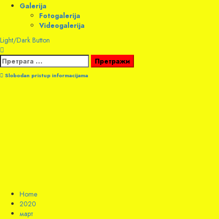
Galerija
Fotogalerija
Videogalerija
Light/Dark Button
Претрага
за:
Slobodan pristup informacijama
Home
2020
март