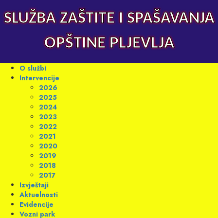
Skip
to
SLUŽBA ZAŠTITE I SPAŠAVANJA
content
OPŠTINE PLJEVLJA
Primary
O službi
Menu
Intervencije
2026
2025
2024
2023
2022
2021
2020
2019
2018
2017
Izvještaji
Aktuelnosti
Evidencije
Vozni park