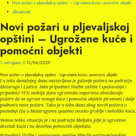
Novi požari u pljevaljskoj opštini – Ugrožene kuće i pomoćni objekti
Aktuelnosti
Novi požari u pljevaljskoj
opštini – Ugrožene kuće i
pomoćni objekti
vatrogasci
13/04/2020
Novi požari u pljevaljskoj opštini - Ugrožene kuće i pomoćni objekti
I u toku današnjeg dana nastavljeno je gašenje požara na području
Mataruga i Ljutića. Iako pripadnici Službe zaštite i spašavanja i
pripadnici VCG nedelju dana ogromnim naporima obuzdavaju
požare da ne ugroze mnoge kuće i pomoćne objekte piromani i dalje
podmeću nove požare. Tako je u toku dana zbog novih požara u
poslednji čas u Matarugama spašeno seosko groblje i nekoliko kuća.
Veoma teška situacija je i na području Meljaka gdje je ugroženo
desetak kuća i na desetine pomoćnih objekata.
Pripadnici Službe i spašavanja opštine Pljevlja natčovječanskim