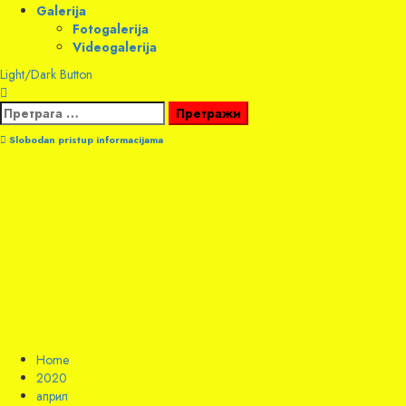
Galerija
Fotogalerija
Videogalerija
Light/Dark Button
Претрага
за:
Slobodan pristup informacijama
Home
2020
април