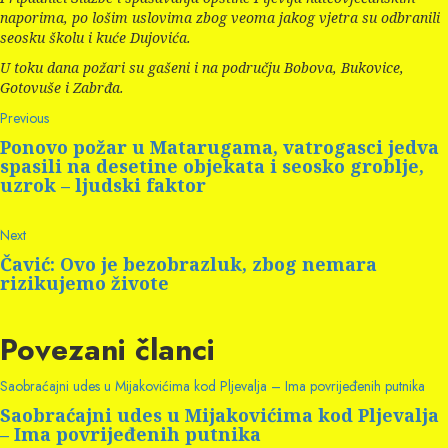
naporima, po lošim uslovima zbog veoma jakog vjetra su odbranili
seosku školu i kuće Dujovića.
U toku dana požari su gašeni i na području Bobova, Bukovice,
Gotovuše i Zabrđa.
Continue
Previous
Previous
post:
Reading
Ponovo požar u Matarugama, vatrogasci jedva
spasili na desetine objekata i seosko groblje,
uzrok – ljudski faktor
Next
Next
post:
Čavić: Ovo je bezobrazluk, zbog nemara
rizikujemo živote
Povezani članci
Saobraćajni udes u Mijakovićima kod Pljevalja – Ima povrijeđenih putnika
Saobraćajni udes u Mijakovićima kod Pljevalja
– Ima povrijeđenih putnika