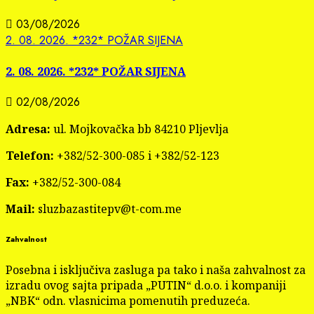
03/08/2026
2. 08. 2026. *232* POŽAR SIJENA
2. 08. 2026. *232* POŽAR SIJENA
02/08/2026
Adresa:
ul. Mojkovačka bb 84210 Pljevlja
Telefon:
+382/52-300-085 i +382/52-123
Fax:
+382/52-300-084
Mail:
sluzbazastitepv@t-com.me
Zahvalnost
Posebna i isključiva zasluga pa tako i naša zahvalnost za
izradu ovog sajta pripada „PUTIN“ d.o.o. i kompaniji
„NBK“ odn. vlasnicima pomenutih preduzeća.