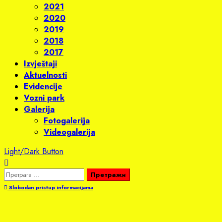
2021
2020
2019
2018
2017
Izvještaji
Aktuelnosti
Evidencije
Vozni park
Galerija
Fotogalerija
Videogalerija
Light/Dark Button
Претрага
за:
Slobodan pristup informacijama