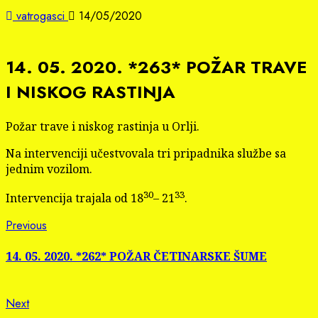
vatrogasci
14/05/2020
14. 05. 2020. *263* POŽAR TRAVE
I NISKOG RASTINJA
Požar trave i niskog rastinja u Orlji.
Na intervenciji učestvovala tri pripadnika službe sa
jednim vozilom.
30
33
Intervencija trajala od 18
– 21
.
Continue
Previous
Previous
post:
Reading
14. 05. 2020. *262* POŽAR ČETINARSKE ŠUME
Next
Next