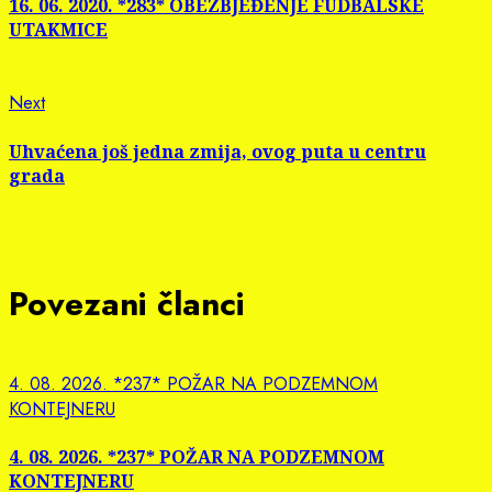
Reading
16. 06. 2020. *283* OBEZBJEĐENJE FUDBALSKE
UTAKMICE
Next
Next
post:
Uhvaćena još jedna zmija, ovog puta u centru
grada
Povezani članci
4. 08. 2026. *237* POŽAR NA PODZEMNOM
KONTEJNERU
4. 08. 2026. *237* POŽAR NA PODZEMNOM
KONTEJNERU