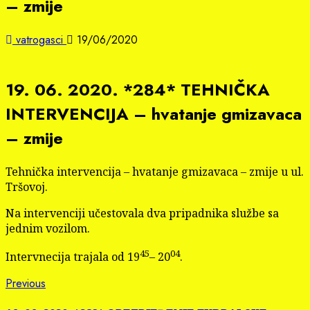
– zmije
vatrogasci
19/06/2020
19. 06. 2020. *284* TEHNIČKA
INTERVENCIJA – hvatanje gmizavaca
– zmije
Tehnička intervencija – hvatanje gmizavaca – zmije u ul.
Tršovoj.
Na intervenciji učestovala dva pripadnika službe sa
jednim vozilom.
45
04
Intervnecija trajala od 19
– 20
.
Continue
Previous
Previous
post: