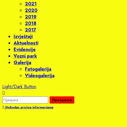
2021
2020
2019
2018
2017
Izvještaji
Aktuelnosti
Evidencije
Vozni park
Galerija
Fotogalerija
Videogalerija
Light/Dark Button
Претрага
за:
Slobodan pristup informacijama