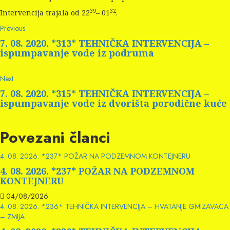
39
32
Intervencija trajala od 22
– 01
.
Continue
Previous
Previous
post:
Reading
7. 08. 2020. *313* TEHNIČKA INTERVENCIJA –
ispumpavanje vode iz podruma
Next
Next
post:
7. 08. 2020. *315* TEHNIČKA INTERVENCIJA –
ispumpavanje vode iz dvorišta porodične kuće
Povezani članci
4. 08. 2026. *237* POŽAR NA PODZEMNOM KONTEJNERU
4. 08. 2026. *237* POŽAR NA PODZEMNOM
KONTEJNERU
04/08/2026
4. 08. 2026. *236* TEHNIČKA INTERVENCIJA – HVATANJE GMIZAVACA
– ZMIJA