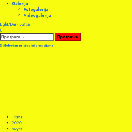
Galerija
Fotogalerija
Videogalerija
Light/Dark Button
Претрага
за:
Slobodan pristup informacijama
Home
2020
август