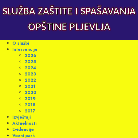
Skip
to
SLUŽBA ZAŠTITE I SPAŠAVANJA
content
OPŠTINE PLJEVLJA
Primary
O službi
Menu
Intervencije
2026
2025
2024
2023
2022
2021
2020
2019
2018
2017
Izvještaji
Aktuelnosti
Evidencije
Vozni park