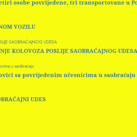
tiri osobe povrijeđene, tri transportovane u 
RNOM VOZILU
OSLIJE SAOBRAĆAJNOG UDESA
 PRANJE KOLOVOZA POSLIJE SAOBRAĆAJNOG UDES
nicima u saobraćaju
rovici sa povrijeđenim učesnicima u saobraćaju
AOBRAĆAJNI UDES