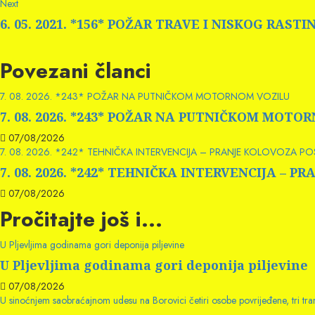
Next
Next
post:
6. 05. 2021. *156* POŽAR TRAVE I NISKOG RASTI
Povezani članci
7. 08. 2026. *243* POŽAR NA PUTNIČKOM MOTORNOM VOZILU
7. 08. 2026. *243* POŽAR NA PUTNIČKOM MOTO
07/08/2026
7. 08. 2026. *242* TEHNIČKA INTERVENCIJA – PRANJE KOLOVOZA P
7. 08. 2026. *242* TEHNIČKA INTERVENCIJA –
07/08/2026
Pročitajte još i...
U Pljevljima godinama gori deponija piljevine
U Pljevljima godinama gori deponija piljevine
07/08/2026
U sinoćnjem saobraćajnom udesu na Borovici četiri osobe povrijeđene, tri t