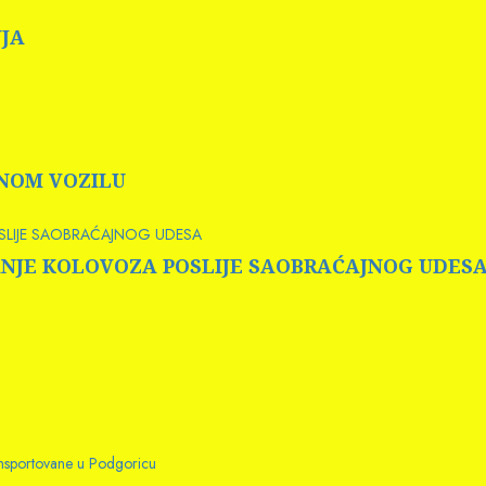
NJA
RNOM VOZILU
OSLIJE SAOBRAĆAJNOG UDESA
 PRANJE KOLOVOZA POSLIJE SAOBRAĆAJNOG UDES
ransportovane u Podgoricu