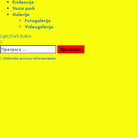
Evidencije
Vozni park
Galerija
Fotogalerija
Videogalerija
Light/Dark Button
Претрага
за:
Slobodan pristup informacijama