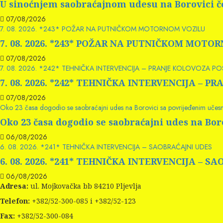
U sinoćnjem saobraćajnom udesu na Borovici če
07/08/2026
7. 08. 2026. *243* POŽAR NA PUTNIČKOM MOTORNOM VOZILU
7. 08. 2026. *243* POŽAR NA PUTNIČKOM MOTO
07/08/2026
7. 08. 2026. *242* TEHNIČKA INTERVENCIJA – PRANJE KOLOVOZA P
7. 08. 2026. *242* TEHNIČKA INTERVENCIJA –
07/08/2026
Oko 23 časa dogodio se saobraćajni udes na Borovici sa povrijeđenim učes
Oko 23 časa dogodio se saobraćajni udes na Bo
06/08/2026
6. 08. 2026. *241* TEHNIČKA INTERVENCIJA – SAOBRAĆAJNI UDES
6. 08. 2026. *241* TEHNIČKA INTERVENCIJA – S
06/08/2026
Adresa:
ul. Mojkovačka bb 84210 Pljevlja
Telefon:
+382/52-300-085 i +382/52-123
Fax:
+382/52-300-084