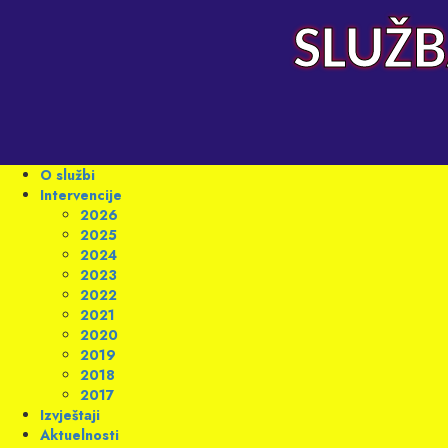
Skip
to
SLUŽB
content
Primary
O službi
Menu
Intervencije
2026
2025
2024
2023
2022
2021
2020
2019
2018
2017
Izvještaji
Aktuelnosti