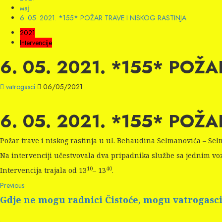
мај
6. 05. 2021. *155* POŽAR TRAVE I NISKOG RASTINJA
2021
Intervencije
6. 05. 2021. *155* POŽ
vatrogasci
06/05/2021
6. 05. 2021. *155* POŽ
Požar trave i niskog rastinja u ul. Behaudina Selmanovića – Sel
Na intervenciji učestvovala dva pripadnika službe sa jednim vo
10
40
Intervencija trajala od 13
– 13
.
Continue
Previous
Previous
post:
Reading
Gdje ne mogu radnici Čistoće, mogu vatrogasc