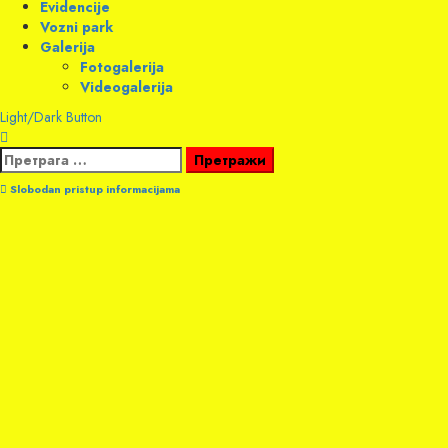
Evidencije
Vozni park
Galerija
Fotogalerija
Videogalerija
Light/Dark Button
Претрага
за:
Slobodan pristup informacijama