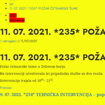
јул
11. 07. 2021. *235* POŽAR ČETINARSKE ŠUME
2021
Intervencije
11. 07. 2021. *235* PO
vatrogasci
11/07/2021
11. 07. 2021. *235* PO
Požar četinarske šume u Zelenom borju.
Na intervenciji učestvovala tri pripadnika službe sa dva vozila.
05
25
Intervencija trajala od 18
– 21
.
Continue
Previous
Previous
post:
Reading
9. 07. 2021. *234* TEHNIČKA INTERVENCIJA – po