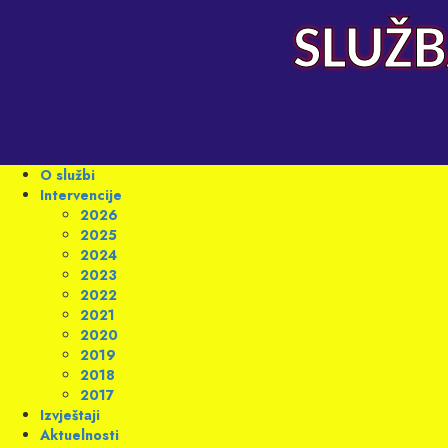
Skip
to
SLUŽB
content
Primary
O službi
Menu
Intervencije
2026
2025
2024
2023
2022
2021
2020
2019
2018
2017
Izvještaji
Aktuelnosti