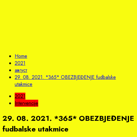
Home
2021
август
29. 08. 2021. *365* OBEZBJEĐENJE fudbalske
utakmice
2021
Intervencije
29. 08. 2021. *365* OBEZBJEĐENJE
fudbalske utakmice