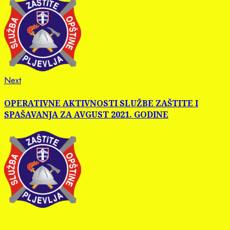
Next
Next
post:
OPERATIVNE AKTIVNOSTI SLUŽBE ZAŠTITE I
SPAŠAVANJA ZA AVGUST 2021. GODINE