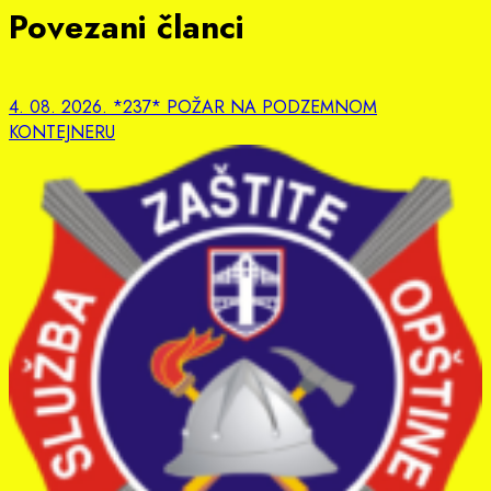
Povezani članci
4. 08. 2026. *237* POŽAR NA PODZEMNOM
KONTEJNERU