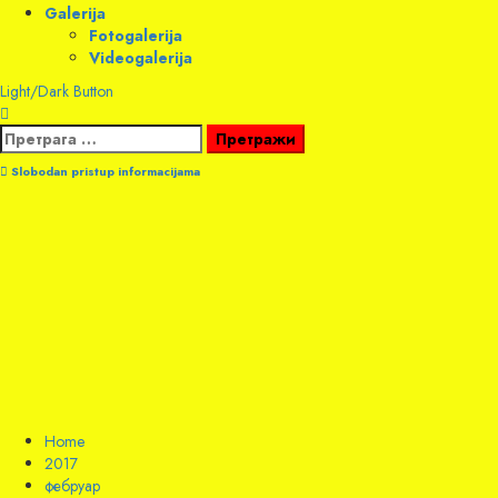
Galerija
Fotogalerija
Videogalerija
Light/Dark Button
Претрага
за:
Slobodan pristup informacijama
Home
2017
фебруар