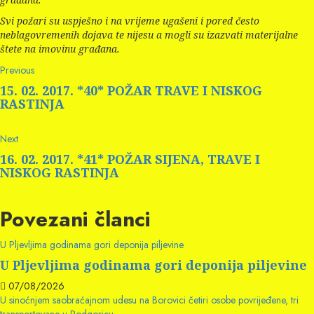
Svi požari su uspješno i na vrijeme ugašeni i pored često
neblagovremenih dojava te nijesu a mogli su izazvati materijalne
štete na imovinu građana.
Continue
Previous
Previous
post:
Reading
15. 02. 2017. *40* POŽAR TRAVE I NISKOG
RASTINJA
Next
Next
post:
16. 02. 2017. *41* POŽAR SIJENA, TRAVE I
NISKOG RASTINJA
Povezani članci
U Pljevljima godinama gori deponija piljevine
U Pljevljima godinama gori deponija piljevine
07/08/2026
U sinoćnjem saobraćajnom udesu na Borovici četiri osobe povrijeđene, tri