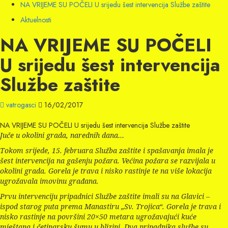
NA VRIJEME SU POČELI U srijedu šest intervencija Službe zaštite
Aktuelnosti
NA VRIJEME SU POČELI
U srijedu šest intervencija
Službe zaštite
vatrogasci
16/02/2017
NA VRIJEME SU POČELI U srijedu šest intervencija Službe zaštite
Juče u okolini grada, narednih dana…
Tokom srijede, 15. februara Služba zaštite i spašavanja imala je
šest intervencija na gašenju požara. Većina požara se razvijala u
okolini grada. Gorela je trava i nisko rastinje te na više lokacija
ugrožavala imovinu građana.
Prvu intervenciju pripadnici Službe zaštite imali su na Glavici –
ispod starog puta prema Manastiru „Sv. Trojica“. Gorela je trava i
nisko rastinje na površini 20×50 metara ugrožavajući kuće
mještana i četinarsku šumu u blizini. Dva pripadnika službe su