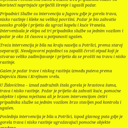
koristeći naprtnjače spriječili širenje i ugasili požar.
Pripadnici Službe su intervencija u Jugovu gdje je gorela trava,
nisko rastinje i kleke na velikoj površini. Požar je bio zahvatio
seosko groblje i prijetio da ugrozi kapelu i kuće Vraneša.
Intervenisala je ekipa od tri pripadnika službe sa jednim vozilom i
požar je oko 18 časova u potpunosti ugašen.
Treća intervencija je bila na kraju naselja u Potrlici, prema staroj
separaciji. Neodgovorni pojedinci su zapalili čvrsti otpad koji je
stvarao veliko zadimljavanje i prijetio da se prošiti na travu i nisko
rastinje.
Gašen je požar trave i niskog rastinja između puteva prema
Dajevića Hanu i Krejinom vrelu.
U Židovićima – iznad zadružnih štala gorela je hrastova šuma,
trava i nisko rastinje. Požar je prijetio da zahvati kuće, pomoćne
objekte i sijena mještana ali je brzom intervencijom četiri
pripadnika službe sa jednim vozilom brzo stavljen pod kontrolu i
ugašen.
Poslednja intervencija je bila u Potrlici, ispod glavnog puta gdje je
gorela trava i nisko rastinje ugrožavajući pomoćne objekte
građana.