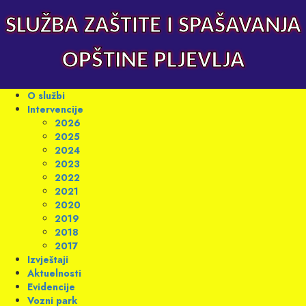
Skip
to
SLUŽBA ZAŠTITE I SPAŠAVANJA
content
OPŠTINE PLJEVLJA
Primary
O službi
Menu
Intervencije
2026
2025
2024
2023
2022
2021
2020
2019
2018
2017
Izvještaji
Aktuelnosti
Evidencije
Vozni park