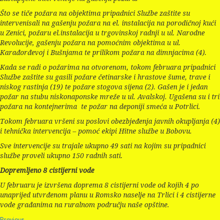
Što se tiče požara na objektima pripadnici Službe zaštite su
intervenisali na gašenju požara na el. instalacija na porodičnoj kući
u Zenici, požaru el.instalacija u trgovinskoj radnji u ul. Narodne
Revolucije, gašenju požara na pomoćnim objektima u ul.
Karađorđevoj i Bušnjama te prilikom požara na dimnjacima (4).
Kada se radi o požarima na otvorenom, tokom februara pripadnici
Službe zaštite su gasili požare četinarske i hrastove šume, trave i
niskog rastinja (19) te požare stogova sijena (2). Gašen je i jedan
požar na stubu niskonaponske mreže u ul. Avalskoj. Ugašena su i tri
požara na kontejnerima te požar na deponiji smeća u Potrlici.
Tokom februara vršeni su poslovi obezbjeđenja javnih okupljanja (4)
i tehnička intervencija – pomoć ekipi Hitne službe u Bobovu.
Sve intervencije su trajale ukupno 49 sati na kojim su pripadnici
službe proveli ukupno 150 radnih sati.
Dopremljeno 8 cistijerni vode
U februaru je izvršena doprema 8 cistijerni vode od kojih 4 po
unaprijed utvrđenom planu u Romsko naselje na Trlici i 4 cistijerne
vode građanima na ruralnom području naše opštine.
Previous
Previous