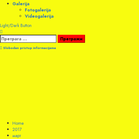
Galerija
Fotogalerija
Videogalerija
Light/Dark Button
Претрага
за:
Slobodan pristup informacijama
Home
2017
март