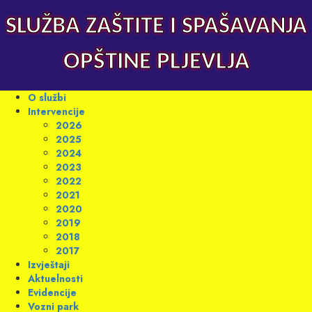
Skip
to
SLUŽBA ZAŠTITE I SPAŠAVANJA
content
OPŠTINE PLJEVLJA
Primary
O službi
Menu
Intervencije
2026
2025
2024
2023
2022
2021
2020
2019
2018
2017
Izvještaji
Aktuelnosti
Evidencije
Vozni park