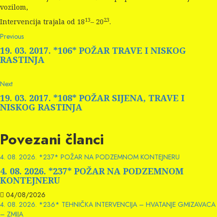
vozilom,
13
23
Intervencija trajala od 18
– 20
.
Continue
Previous
Previous
post:
Reading
19. 03. 2017. *106* POŽAR TRAVE I NISKOG
RASTINJA
Next
Next
post:
19. 03. 2017. *108* POŽAR SIJENA, TRAVE I
NISKOG RASTINJA
Povezani članci
4. 08. 2026. *237* POŽAR NA PODZEMNOM KONTEJNERU
4. 08. 2026. *237* POŽAR NA PODZEMNOM
KONTEJNERU
04/08/2026
4. 08. 2026. *236* TEHNIČKA INTERVENCIJA – HVATANJE GMIZAVACA
– ZMIJA