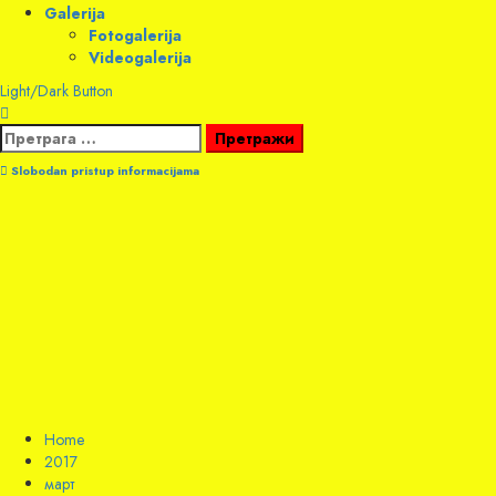
Galerija
Fotogalerija
Videogalerija
Light/Dark Button
Претрага
за:
Slobodan pristup informacijama
Home
2017
март