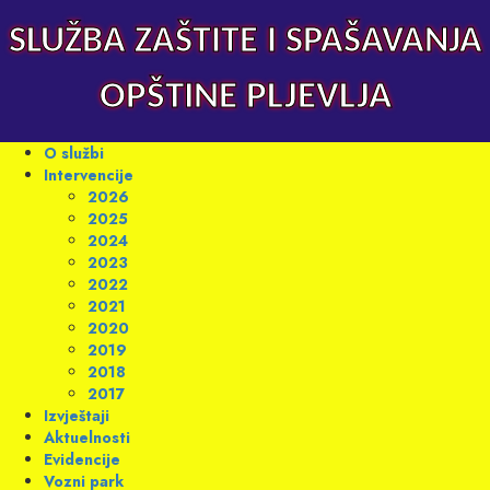
Skip
to
SLUŽBA ZAŠTITE I SPAŠAVANJA
content
OPŠTINE PLJEVLJA
Primary
O službi
Menu
Intervencije
2026
2025
2024
2023
2022
2021
2020
2019
2018
2017
Izvještaji
Aktuelnosti
Evidencije
Vozni park