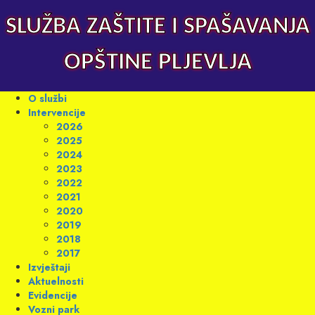
Skip
to
SLUŽBA ZAŠTITE I SPAŠAVANJA
content
OPŠTINE PLJEVLJA
Primary
O službi
Menu
Intervencije
2026
2025
2024
2023
2022
2021
2020
2019
2018
2017
Izvještaji
Aktuelnosti
Evidencije
Vozni park