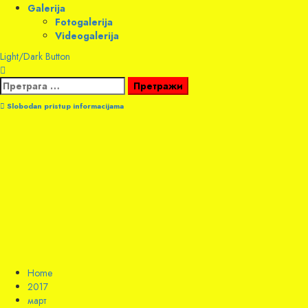
Galerija
Fotogalerija
Videogalerija
Light/Dark Button
Претрага
за:
Slobodan pristup informacijama
Home
2017
март