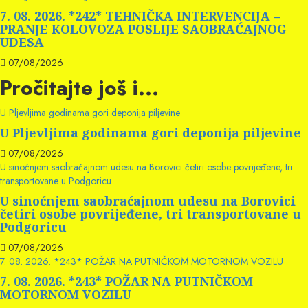
7. 08. 2026. *242* TEHNIČKA INTERVENCIJA –
PRANJE KOLOVOZA POSLIJE SAOBRAĆAJNOG
UDESA
07/08/2026
Pročitajte još i...
U Pljevljima godinama gori deponija piljevine
U Pljevljima godinama gori deponija piljevine
07/08/2026
U sinoćnjem saobraćajnom udesu na Borovici četiri osobe povrijeđene, tri
transportovane u Podgoricu
U sinoćnjem saobraćajnom udesu na Borovici
četiri osobe povrijeđene, tri transportovane u
Podgoricu
07/08/2026
7. 08. 2026. *243* POŽAR NA PUTNIČKOM MOTORNOM VOZILU
7. 08. 2026. *243* POŽAR NA PUTNIČKOM
MOTORNOM VOZILU