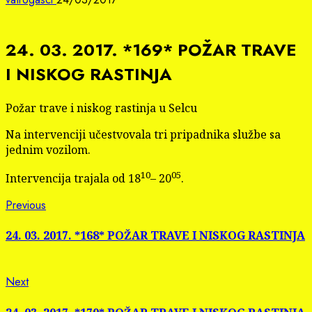
24. 03. 2017. *169* POŽAR TRAVE
I NISKOG RASTINJA
Požar trave i niskog rastinja u Selcu
Na intervenciji učestvovala tri pripadnika službe sa
jednim vozilom.
10
05
Intervencija trajala od 18
– 20
.
Continue
Previous
Previous
post:
Reading
24. 03. 2017. *168* POŽAR TRAVE I NISKOG RASTINJA
Next
Next
post: