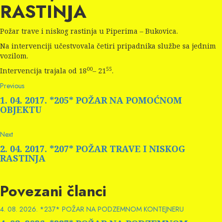
RASTINJA
Požar trave i niskog rastinja u Piperima – Bukovica.
Na intervenciji učestvovala četiri pripadnika službe sa jednim
vozilom.
00
55
Intervencija trajala od 18
– 21
.
Continue
Previous
Previous
post:
Reading
1. 04. 2017. *205* POŽAR NA POMOĆNOM
OBJEKTU
Next
Next
post:
2. 04. 2017. *207* POŽAR TRAVE I NISKOG
RASTINJA
Povezani članci
4. 08. 2026. *237* POŽAR NA PODZEMNOM KONTEJNERU