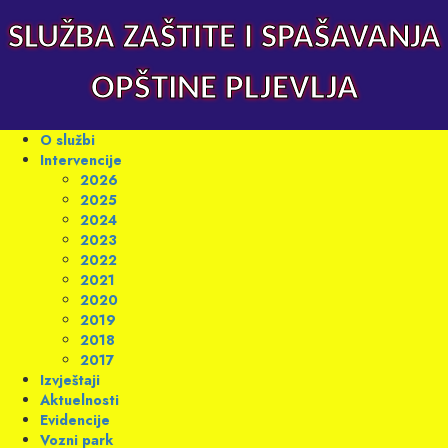
Skip
to
SLUŽBA ZAŠTITE I SPAŠAVANJA
content
OPŠTINE PLJEVLJA
Primary
O službi
Menu
Intervencije
2026
2025
2024
2023
2022
2021
2020
2019
2018
2017
Izvještaji
Aktuelnosti
Evidencije
Vozni park