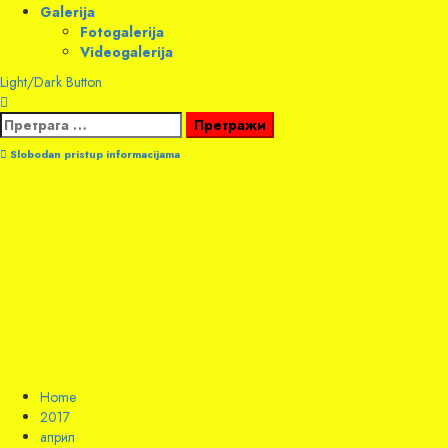
Galerija
Fotogalerija
Videogalerija
Light/Dark Button
Претрага
за:
Slobodan pristup informacijama
Home
2017
април