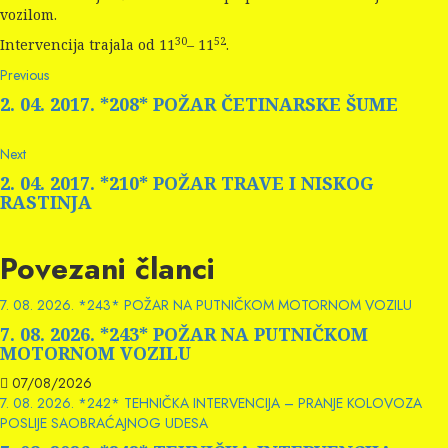
vozilom.
30
52
Intervencija trajala od 11
– 11
.
Continue
Previous
Previous
post:
Reading
2. 04. 2017. *208* POŽAR ČETINARSKE ŠUME
Next
Next
post:
2. 04. 2017. *210* POŽAR TRAVE I NISKOG
RASTINJA
Povezani članci
7. 08. 2026. *243* POŽAR NA PUTNIČKOM MOTORNOM VOZILU
7. 08. 2026. *243* POŽAR NA PUTNIČKOM
MOTORNOM VOZILU
07/08/2026
7. 08. 2026. *242* TEHNIČKA INTERVENCIJA – PRANJE KOLOVOZA
POSLIJE SAOBRAĆAJNOG UDESA