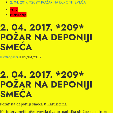
2. 04. 2017. *209* POŽAR NA DEPONIJI SMEĆA
2017
Intervencije
2. 04. 2017. *209*
POŽAR NA DEPONIJI
SMEĆA
vatrogasci
02/04/2017
2. 04. 2017. *209*
POŽAR NA DEPONIJI
SMEĆA
Požar na deponiji smeća u Kalušićima.
Na intervenciji učestvovala dva pripadnika službe sa jednim