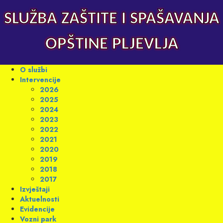
Skip
to
SLUŽBA ZAŠTITE I SPAŠAVANJA
content
OPŠTINE PLJEVLJA
Primary
O službi
Menu
Intervencije
2026
2025
2024
2023
2022
2021
2020
2019
2018
2017
Izvještaji
Aktuelnosti
Evidencije
Vozni park