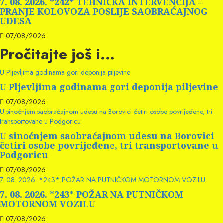
7. 08. 2026. *242* TEHNIČKA INTERVENCIJA –
PRANJE KOLOVOZA POSLIJE SAOBRAĆAJNOG
UDESA
07/08/2026
Pročitajte još i...
U Pljevljima godinama gori deponija piljevine
U Pljevljima godinama gori deponija piljevine
07/08/2026
U sinoćnjem saobraćajnom udesu na Borovici četiri osobe povrijeđene, tri
transportovane u Podgoricu
U sinoćnjem saobraćajnom udesu na Borovici
četiri osobe povrijeđene, tri transportovane u
Podgoricu
07/08/2026
7. 08. 2026. *243* POŽAR NA PUTNIČKOM MOTORNOM VOZILU
7. 08. 2026. *243* POŽAR NA PUTNIČKOM
MOTORNOM VOZILU
07/08/2026