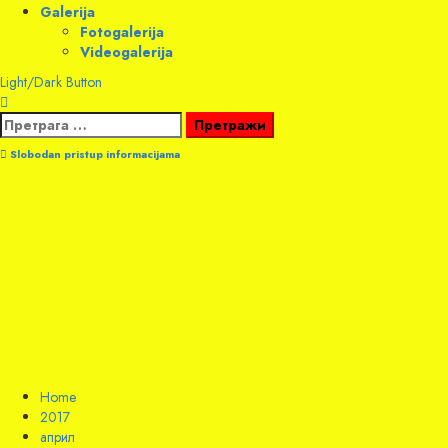
Galerija
Fotogalerija
Videogalerija
Light/Dark Button
Претрага
за:
Slobodan pristup informacijama
Home
2017
април