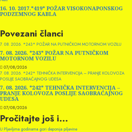
post:
16. 10. 2017.*419* POŽAR VISOKONAPONSKOG
PODZEMNOG KABLA
Povezani članci
7. 08. 2026. *243* POŽAR NA PUTNIČKOM MOTORNOM VOZILU
7. 08. 2026. *243* POŽAR NA PUTNIČKOM
MOTORNOM VOZILU
07/08/2026
7. 08. 2026. *242* TEHNIČKA INTERVENCIJA – PRANJE KOLOVOZA
POSLIJE SAOBRAĆAJNOG UDESA
7. 08. 2026. *242* TEHNIČKA INTERVENCIJA –
PRANJE KOLOVOZA POSLIJE SAOBRAĆAJNOG
UDESA
07/08/2026
Pročitajte još i...
U Pljevljima godinama gori deponija piljevine