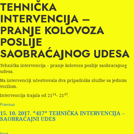
TEHNIČKA
INTERVENCIJA –
PRANJE KOLOVOZA
POSLIJE
SAOBRAĆAJNOG UDESA
Tehnička intervencija – pranje kolovoza poslije saobraćajnog
udesa.
Na intervenciji učestvovala dva pripadnika službe sa jednim
vozilom.
14
47
Intervencija trajala od 21
– 21
.
Continue
Previous
Previous
post:
Reading
15. 10. 2017. *417* TEHNIČKA INTERVENCIJA –
SAOBRAĆAJNI UDES
Next
Next