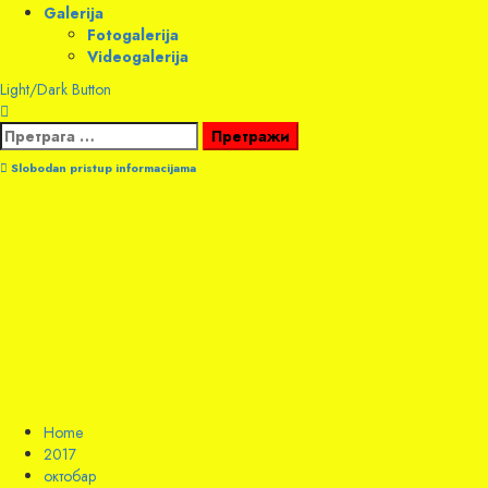
Galerija
Fotogalerija
Videogalerija
Light/Dark Button
Претрага
за:
Slobodan pristup informacijama
Home
2017
октобар