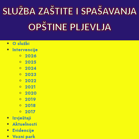
Skip
to
SLUŽBA ZAŠTITE I SPAŠAVANJA
content
OPŠTINE PLJEVLJA
Primary
O službi
Menu
Intervencije
2026
2025
2024
2023
2022
2021
2020
2019
2018
2017
Izvještaji
Aktuelnosti
Evidencije
Vozni park