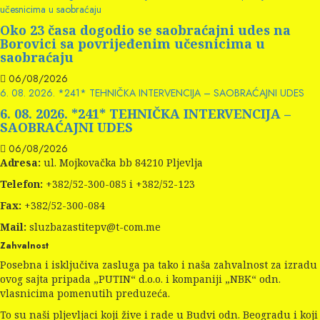
učesnicima u saobraćaju
Oko 23 časa dogodio se saobraćajni udes na
Borovici sa povrijeđenim učesnicima u
saobraćaju
06/08/2026
6. 08. 2026. *241* TEHNIČKA INTERVENCIJA – SAOBRAĆAJNI UDES
6. 08. 2026. *241* TEHNIČKA INTERVENCIJA –
SAOBRAĆAJNI UDES
06/08/2026
Adresa:
ul. Mojkovačka bb 84210 Pljevlja
Telefon:
+382/52-300-085 i +382/52-123
Fax:
+382/52-300-084
Mail:
sluzbazastitepv@t-com.me
Zahvalnost
Posebna i isključiva zasluga pa tako i naša zahvalnost za izradu
ovog sajta pripada „PUTIN“ d.o.o. i kompaniji „NBK“ odn.
vlasnicima pomenutih preduzeća.
To su naši pljevljaci koji žive i rade u Budvi odn. Beogradu i koji