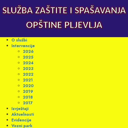
Skip
to
SLUŽBA ZAŠTITE I SPAŠAVANJA
content
OPŠTINE PLJEVLJA
Primary
O službi
Menu
Intervencije
2026
2025
2024
2023
2022
2021
2020
2019
2018
2017
Izvještaji
Aktuelnosti
Evidencije
Vozni park