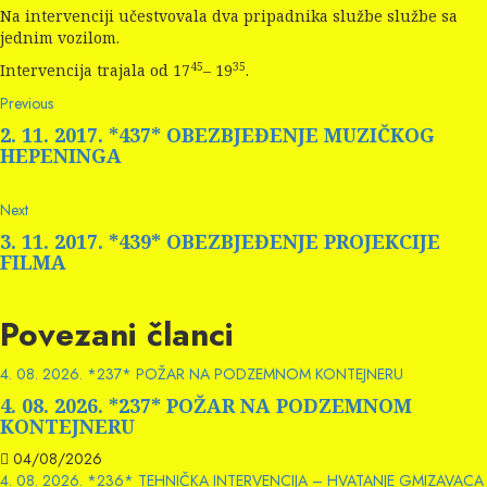
Na intervenciji učestvovala dva pripadnika službe službe sa
jednim vozilom.
45
35
Intervencija trajala od 17
– 19
.
Continue
Previous
Previous
post:
Reading
2. 11. 2017. *437* OBEZBJEĐENJE MUZIČKOG
HEPENINGA
Next
Next
post:
3. 11. 2017. *439* OBEZBJEĐENJE PROJEKCIJE
FILMA
Povezani članci
4. 08. 2026. *237* POŽAR NA PODZEMNOM KONTEJNERU
4. 08. 2026. *237* POŽAR NA PODZEMNOM
KONTEJNERU
04/08/2026
4. 08. 2026. *236* TEHNIČKA INTERVENCIJA – HVATANJE GMIZAVACA