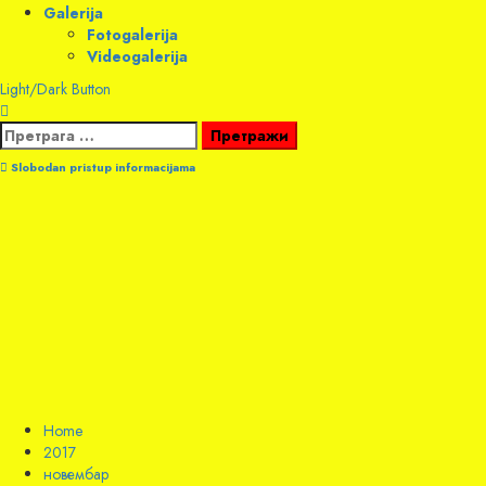
Galerija
Fotogalerija
Videogalerija
Light/Dark Button
Претрага
за:
Slobodan pristup informacijama
Home
2017
новембар