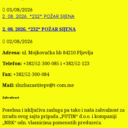
03/08/2026
2. 08. 2026. *232* POŽAR SIJENA
2. 08. 2026. *232* POŽAR SIJENA
02/08/2026
Adresa:
ul. Mojkovačka bb 84210 Pljevlja
Telefon:
+382/52-300-085 i +382/52-123
Fax:
+382/52-300-084
Mail:
sluzbazastitepv@t-com.me
Zahvalnost
Posebna i isključiva zasluga pa tako i naša zahvalnost za
izradu ovog sajta pripada „PUTIN“ d.o.o. i kompaniji
„NBK“ odn. vlasnicima pomenutih preduzeća.