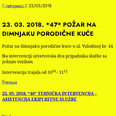
vatrogasci
23/03/2018
23. 03. 2018. *47* POŽAR NA
DIMNJAKU PORODIČNE KUĆE
Požar na dimnjaku porodične kuće u ul. Volođinoj br. 44.
Na intervenciji učestvovala dva pripadnika službe sa
jednim vozilom.
56
12
Intervencija trajala od 10
– 11
.
Continue
Previous
Previous
post:
Reading
22. 03. 2018. *46* TEHNIČKA INTERVENCIJA –
ASISTENCIJA EKIPI HITNE SLUŽBE