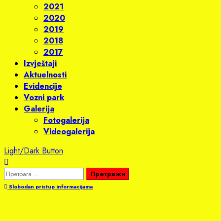
2021
2020
2019
2018
2017
Izvještaji
Aktuelnosti
Evidencije
Vozni park
Galerija
Fotogalerija
Videogalerija
Light/Dark Button
Претрага
за:
Slobodan pristup informacijama