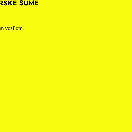
ARSKE ŠUME
im vozilom.