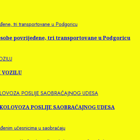
đene, tri transportovane u Podgoricu
osobe povrijeđene, tri transportovane u Podgoricu
OZILU
M VOZILU
 KOLOVOZA POSLIJE SAOBRAĆAJNOG UDESA
NJE KOLOVOZA POSLIJE SAOBRAĆAJNOG UDESA
eđenim učesnicima u saobraćaju