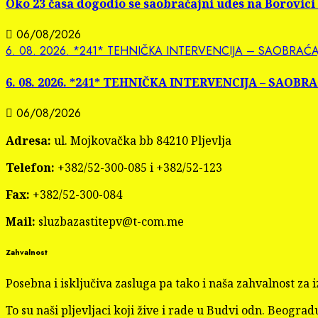
Oko 23 časa dogodio se saobraćajni udes na Borovici
06/08/2026
6. 08. 2026. *241* TEHNIČKA INTERVENCIJA – SAOBRAĆA
6. 08. 2026. *241* TEHNIČKA INTERVENCIJA – SAOBR
06/08/2026
Adresa:
ul. Mojkovačka bb 84210 Pljevlja
Telefon:
+382/52-300-085 i +382/52-123
Fax:
+382/52-300-084
Mail:
sluzbazastitepv@t-com.me
Zahvalnost
Posebna i isključiva zasluga pa tako i naša zahvalnost z
To su naši pljevljaci koji žive i rade u Budvi odn. Beogradu