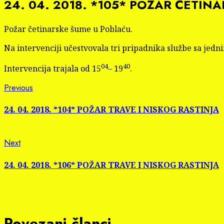
24. 04. 2018. *105* POŽAR ČETIN
Požar četinarske šume u Poblaću.
Na intervenciji učestvovala tri pripadnika službe sa jedn
04
40
Intervencija trajala od 15
– 19
.
Continue
Previous
Previous
post:
Reading
24. 04. 2018. *104* POŽAR TRAVE I NISKOG RASTINJA
Next
Next
post:
24. 04. 2018. *106* POŽAR TRAVE I NISKOG RASTINJA
Povezani članci