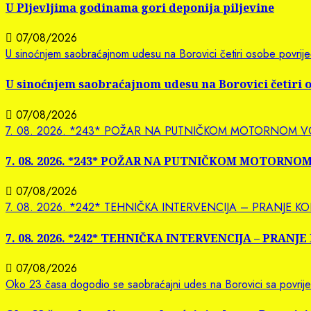
U Pljevljima godinama gori deponija piljevine
07/08/2026
U sinoćnjem saobraćajnom udesu na Borovici četiri osobe povrije
U sinoćnjem saobraćajnom udesu na Borovici četiri 
07/08/2026
7. 08. 2026. *243* POŽAR NA PUTNIČKOM MOTORNOM V
7. 08. 2026. *243* POŽAR NA PUTNIČKOM MOTORNO
07/08/2026
7. 08. 2026. *242* TEHNIČKA INTERVENCIJA – PRANJE
7. 08. 2026. *242* TEHNIČKA INTERVENCIJA – PRA
07/08/2026
Oko 23 časa dogodio se saobraćajni udes na Borovici sa povrij