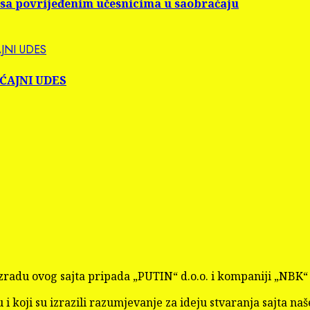
 sa povrijeđenim učesnicima u saobraćaju
JNI UDES
AĆAJNI UDES
a izradu ovog sajta pripada „PUTIN“ d.o.o. i kompaniji „NB
 i koji su izrazili razumjevanje za ideju stvaranja sajta naš