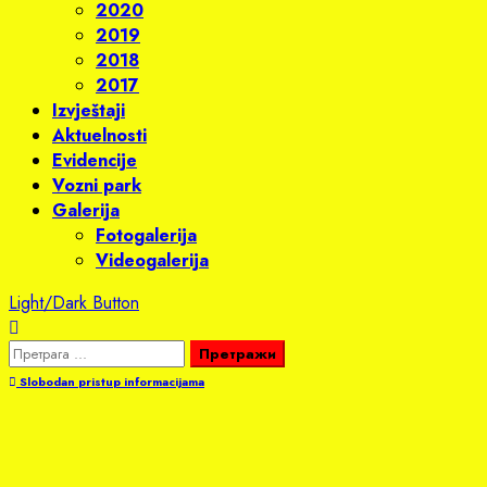
2020
2019
2018
2017
Izvještaji
Aktuelnosti
Evidencije
Vozni park
Galerija
Fotogalerija
Videogalerija
Light/Dark Button
Претрага
за:
Slobodan pristup informacijama