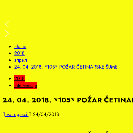
Home
2018
април
24. 04. 2018. *105* POŽAR ČETINARSKE ŠUME
2018
Intervencije
24. 04. 2018. *105* POŽAR ČETIN
vatrogasci
24/04/2018