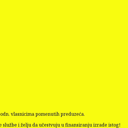
K“ odn. vlasnicima pomenutih preduzeća.
e službe i želju da učestvuju u finansiranju izrade istog!