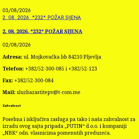
03/08/2026
2. 08. 2026. *232* POŽAR SIJENA
2. 08. 2026. *232* POŽAR SIJENA
02/08/2026
Adresa:
ul. Mojkovačka bb 84210 Pljevlja
Telefon:
+382/52-300-085 i +382/52-123
Fax:
+382/52-300-084
Mail:
sluzbazastitepv@t-com.me
Zahvalnost
Posebna i isključiva zasluga pa tako i naša zahvalnost za
izradu ovog sajta pripada „PUTIN“ d.o.o. i kompaniji
„NBK“ odn. vlasnicima pomenutih preduzeća.