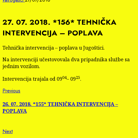
27. 07. 2018. *156* TEHNIČKA
INTERVENCIJA – POPLAVA
Tehnička intervencija – poplava u Jugoštici.
Na intervenciji učestovovala dva pripadnika službe sa
jednim vozilom.
04
25
Intervencija trajala od 09
– 09
.
Continue
Previous
Previous
post:
Reading
26. 07. 2018. *155* TEHNIČKA INTERVENCIJA –
POPLAVA
Next
Next