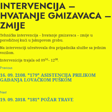
INTERVENCIJA –
HVATANJE GMIZAVACA –
ZMIJE
Tehnička intervencija – hvatanje gmizavaca – zmije u
porodičnoj kući u Jakupovom grobu.
Na intervenciji učestvovala dva pripadnika službe sa jednim
vozilom.
56
08
Intervenicija trajala od 09
– 12
.
Continue
Previous
Previous
post:
Reading
16. 09. 2108. *179* ASISTENCIJA PRILIKOM
GAĐANJA LOVAČKOM PUŠKOM
Next
Next
post:
19. 09. 2018. *181* POŽAR TRAVE