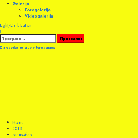
Galerija
Fotogalerija
Videogalerija
Light/Dark Button
Претрага
за:
Slobodan pristup informacijama
Home
2018
септембар