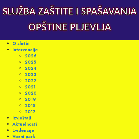
Skip
to
SLUŽBA ZAŠTITE I SPAŠAVANJA
content
OPŠTINE PLJEVLJA
Primary
O službi
Menu
Intervencije
2026
2025
2024
2023
2022
2021
2020
2019
2018
2017
Izvještaji
Aktuelnosti
Evidencije
Vozni park