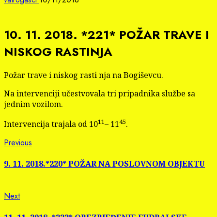
10. 11. 2018. *221* POŽAR TRAVE I
NISKOG RASTINJA
Požar trave i niskog rasti nja na Bogiševcu.
Na intervenciji učestvovala tri pripadnika službe sa
jednim vozilom.
11
45
Intervencija trajala od 10
– 11
.
Continue
Previous
Previous
post:
Reading
9. 11. 2018.*220* POŽAR NA POSLOVNOM OBJEKTU
Next
Next
post: