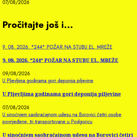
07/08/2026
Pročitajte još i...
9. 08. 2026. *244* POŽAR NA STUBU EL. MREŽE
9. 08. 2026. *244* POŽAR NA STUBU EL. MREŽE
09/08/2026
U Pljevljima godinama gori deponija piljevine
U Pljevljima godinama gori deponija piljevine
07/08/2026
U sinoćnjem saobraćajnom udesu na Borovici četiri osobe
povrijeđene, tri transportovane u Podgoricu
U sinoćnjem saobraćajnom udesu na Borovici četiri