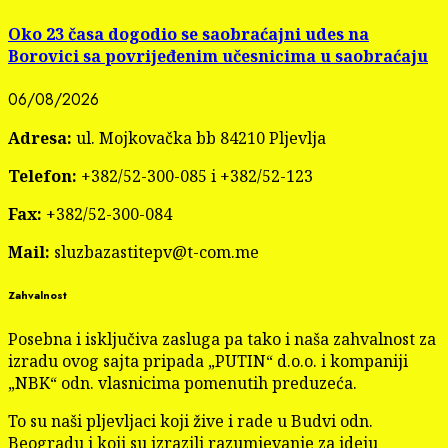
Oko 23 časa dogodio se saobraćajni udes na
Borovici sa povrijeđenim učesnicima u saobraćaju
06/08/2026
Adresa:
ul. Mojkovačka bb 84210 Pljevlja
Telefon:
+382/52-300-085 i +382/52-123
Fax:
+382/52-300-084
Mail:
sluzbazastitepv@t-com.me
Zahvalnost
Posebna i isključiva zasluga pa tako i naša zahvalnost za
izradu ovog sajta pripada „PUTIN“ d.o.o. i kompaniji
„NBK“ odn. vlasnicima pomenutih preduzeća.
To su naši pljevljaci koji žive i rade u Budvi odn.
Beogradu i koji su izrazili razumjevanje za ideju