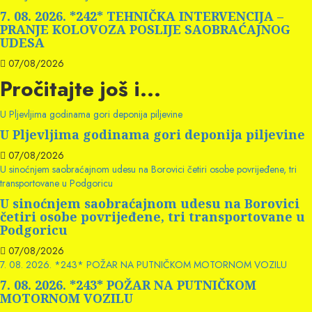
7. 08. 2026. *242* TEHNIČKA INTERVENCIJA –
PRANJE KOLOVOZA POSLIJE SAOBRAĆAJNOG
UDESA
07/08/2026
Pročitajte još i...
U Pljevljima godinama gori deponija piljevine
U Pljevljima godinama gori deponija piljevine
07/08/2026
U sinoćnjem saobraćajnom udesu na Borovici četiri osobe povrijeđene, tri
transportovane u Podgoricu
U sinoćnjem saobraćajnom udesu na Borovici
četiri osobe povrijeđene, tri transportovane u
Podgoricu
07/08/2026
7. 08. 2026. *243* POŽAR NA PUTNIČKOM MOTORNOM VOZILU
7. 08. 2026. *243* POŽAR NA PUTNIČKOM
MOTORNOM VOZILU