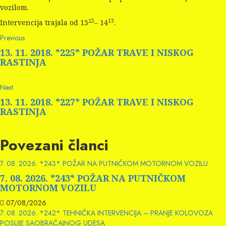
vozilom.
13
25
Intervencija trajala od 13
– 14
.
Continue
Previous
Previous
post:
Reading
13. 11. 2018. *225* POŽAR TRAVE I NISKOG
RASTINJA
Next
Next
post:
13. 11. 2018. *227* POŽAR TRAVE I NISKOG
RASTINJA
Povezani članci
7. 08. 2026. *243* POŽAR NA PUTNIČKOM MOTORNOM VOZILU
7. 08. 2026. *243* POŽAR NA PUTNIČKOM
MOTORNOM VOZILU
07/08/2026
7. 08. 2026. *242* TEHNIČKA INTERVENCIJA – PRANJE KOLOVOZA
POSLIJE SAOBRAĆAJNOG UDESA