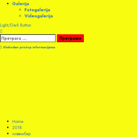
Galerija
Fotogalerija
Videogalerija
Light/Dark Button
Претрага
за:
Slobodan pristup informacijama
Home
2018
новембар