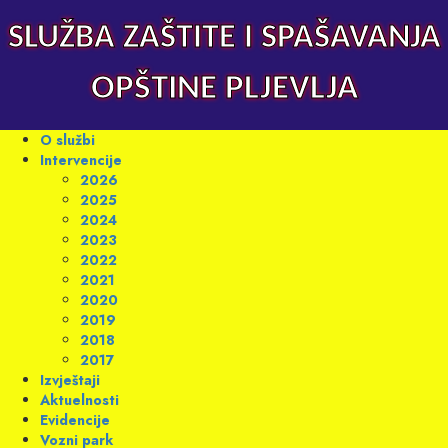
Skip
to
SLUŽBA ZAŠTITE I SPAŠAVANJA
content
OPŠTINE PLJEVLJA
Primary
O službi
Menu
Intervencije
2026
2025
2024
2023
2022
2021
2020
2019
2018
2017
Izvještaji
Aktuelnosti
Evidencije
Vozni park