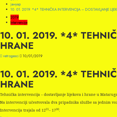
јануар
10. 01. 2019. *4* TEHNIČKA INTERVENCIJA – DOSTAVLJANJE LIJ
2019
Intervencije
10. 01. 2019. *4* TEHN
HRANE
vatrogasci
10/01/2019
10. 01. 2019. *4* TEHN
HRANE
Tehnička intervencija – dostavljanje lijekova i hrane u Matarug
Na intervenciji učestvovala dva pripadnika službe sa jednim vo
55
00
Intervencija trajala od 12
– 17
.