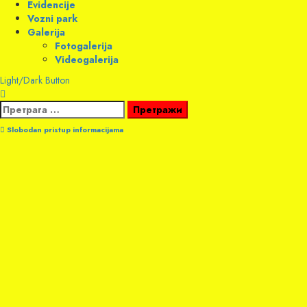
Evidencije
Vozni park
Galerija
Fotogalerija
Videogalerija
Light/Dark Button
Претрага
за:
Slobodan pristup informacijama