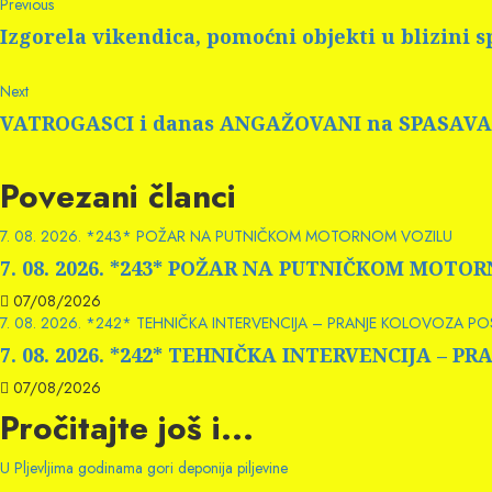
Continue
Previous
Previous
post:
Reading
Izgorela vikendica, pomoćni objekti u blizini s
Next
Next
post:
VATROGASCI i danas ANGAŽOVANI na SPASAV
Povezani članci
7. 08. 2026. *243* POŽAR NA PUTNIČKOM MOTORNOM VOZILU
7. 08. 2026. *243* POŽAR NA PUTNIČKOM MOTO
07/08/2026
7. 08. 2026. *242* TEHNIČKA INTERVENCIJA – PRANJE KOLOVOZA P
7. 08. 2026. *242* TEHNIČKA INTERVENCIJA –
07/08/2026
Pročitajte još i...
U Pljevljima godinama gori deponija piljevine