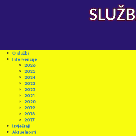
Skip
to
SLUŽB
content
Primary
O službi
Menu
Intervencije
2026
2025
2024
2023
2022
2021
2020
2019
2018
2017
Izvještaji
Aktuelnosti