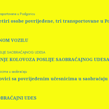
ransportovane u Podgoricu
tiri osobe povrijeđene, tri transportovane u 
RNOM VOZILU
OSLIJE SAOBRAĆAJNOG UDESA
 PRANJE KOLOVOZA POSLIJE SAOBRAĆAJNOG UDES
nicima u saobraćaju
rovici sa povrijeđenim učesnicima u saobraćaju
AOBRAĆAJNI UDES