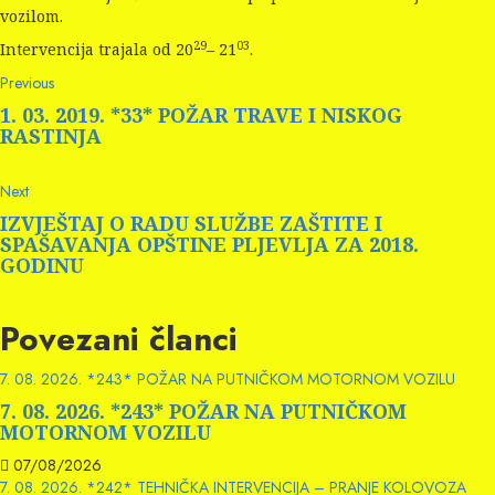
vozilom.
29
03
Intervencija trajala od 20
– 21
.
Continue
Previous
Previous
post:
Reading
1. 03. 2019. *33* POŽAR TRAVE I NISKOG
RASTINJA
Next
Next
post:
IZVJEŠTAJ O RADU SLUŽBE ZAŠTITE I
SPAŠAVANJA OPŠTINE PLJEVLJA ZA 2018.
GODINU
Povezani članci
7. 08. 2026. *243* POŽAR NA PUTNIČKOM MOTORNOM VOZILU
7. 08. 2026. *243* POŽAR NA PUTNIČKOM
MOTORNOM VOZILU
07/08/2026
7. 08. 2026. *242* TEHNIČKA INTERVENCIJA – PRANJE KOLOVOZA