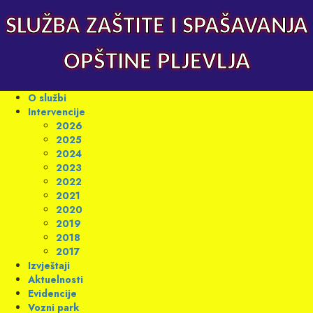
Skip
to
SLUŽBA ZAŠTITE I SPAŠAVANJA
content
OPŠTINE PLJEVLJA
Primary
O službi
Menu
Intervencije
2026
2025
2024
2023
2022
2021
2020
2019
2018
2017
Izvještaji
Aktuelnosti
Evidencije
Vozni park