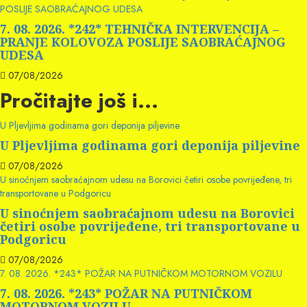
POSLIJE SAOBRAĆAJNOG UDESA
7. 08. 2026. *242* TEHNIČKA INTERVENCIJA –
PRANJE KOLOVOZA POSLIJE SAOBRAĆAJNOG
UDESA
07/08/2026
Pročitajte još i...
U Pljevljima godinama gori deponija piljevine
U Pljevljima godinama gori deponija piljevine
07/08/2026
U sinoćnjem saobraćajnom udesu na Borovici četiri osobe povrijeđene, tri
transportovane u Podgoricu
U sinoćnjem saobraćajnom udesu na Borovici
četiri osobe povrijeđene, tri transportovane u
Podgoricu
07/08/2026
7. 08. 2026. *243* POŽAR NA PUTNIČKOM MOTORNOM VOZILU
7. 08. 2026. *243* POŽAR NA PUTNIČKOM
MOTORNOM VOZILU