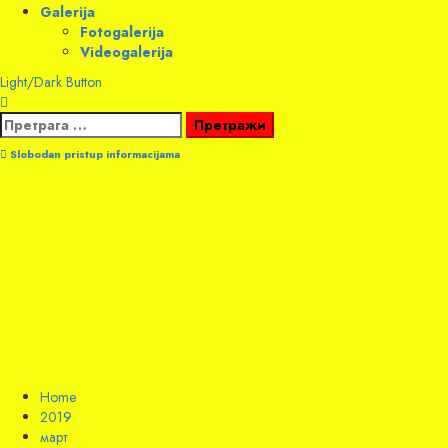
Galerija
Fotogalerija
Videogalerija
Light/Dark Button
Претрага
за:
Slobodan pristup informacijama
Home
2019
март