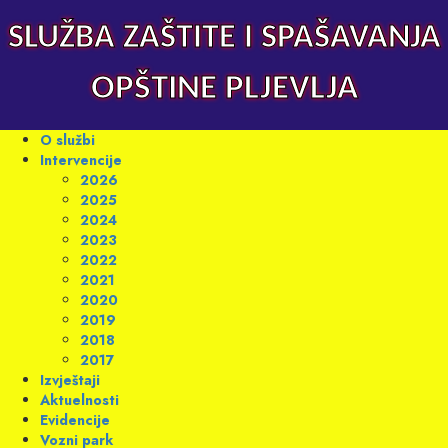
Skip
to
SLUŽBA ZAŠTITE I SPAŠAVANJA
content
OPŠTINE PLJEVLJA
Primary
O službi
Menu
Intervencije
2026
2025
2024
2023
2022
2021
2020
2019
2018
2017
Izvještaji
Aktuelnosti
Evidencije
Vozni park