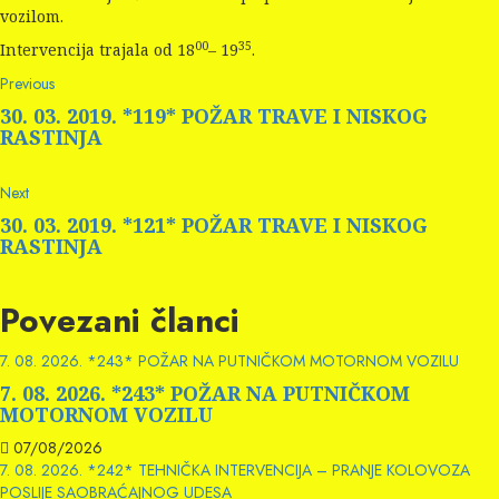
vozilom.
00
35
Intervencija trajala od 18
– 19
.
Continue
Previous
Previous
post:
Reading
30. 03. 2019. *119* POŽAR TRAVE I NISKOG
RASTINJA
Next
Next
post:
30. 03. 2019. *121* POŽAR TRAVE I NISKOG
RASTINJA
Povezani članci
7. 08. 2026. *243* POŽAR NA PUTNIČKOM MOTORNOM VOZILU
7. 08. 2026. *243* POŽAR NA PUTNIČKOM
MOTORNOM VOZILU
07/08/2026
7. 08. 2026. *242* TEHNIČKA INTERVENCIJA – PRANJE KOLOVOZA
POSLIJE SAOBRAĆAJNOG UDESA