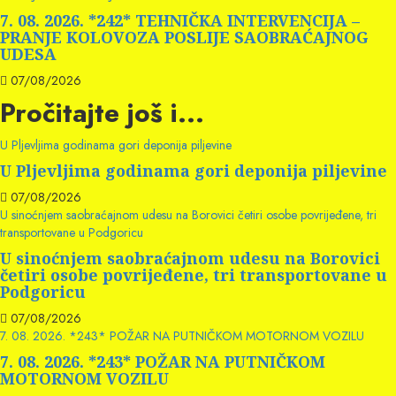
7. 08. 2026. *242* TEHNIČKA INTERVENCIJA –
PRANJE KOLOVOZA POSLIJE SAOBRAĆAJNOG
UDESA
07/08/2026
Pročitajte još i...
U Pljevljima godinama gori deponija piljevine
U Pljevljima godinama gori deponija piljevine
07/08/2026
U sinoćnjem saobraćajnom udesu na Borovici četiri osobe povrijeđene, tri
transportovane u Podgoricu
U sinoćnjem saobraćajnom udesu na Borovici
četiri osobe povrijeđene, tri transportovane u
Podgoricu
07/08/2026
7. 08. 2026. *243* POŽAR NA PUTNIČKOM MOTORNOM VOZILU
7. 08. 2026. *243* POŽAR NA PUTNIČKOM
MOTORNOM VOZILU