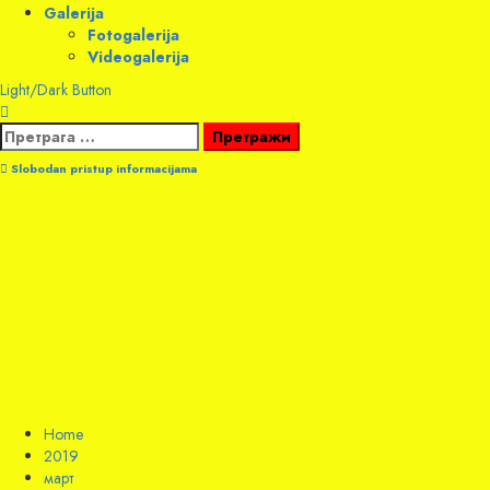
Galerija
Fotogalerija
Videogalerija
Light/Dark Button
Претрага
за:
Slobodan pristup informacijama
Home
2019
март