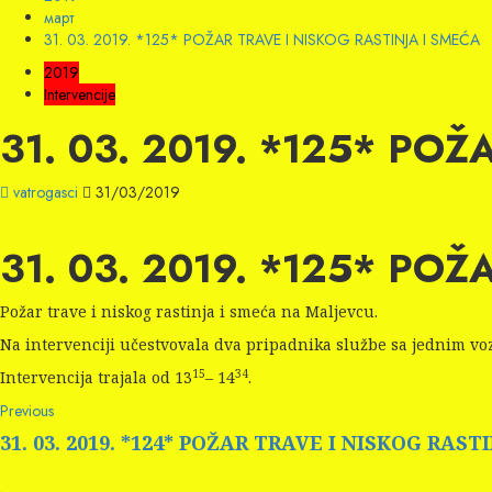
март
31. 03. 2019. *125* POŽAR TRAVE I NISKOG RASTINJA I SMEĆA
2019
Intervencije
31. 03. 2019. *125* PO
vatrogasci
31/03/2019
31. 03. 2019. *125* PO
Požar trave i niskog rastinja i smeća na Maljevcu.
Na intervenciji učestvovala dva pripadnika službe sa jednim vo
15
34
Intervencija trajala od 13
– 14
.
Continue
Previous
Previous
post:
Reading
31. 03. 2019. *124* POŽAR TRAVE I NISKOG RAST