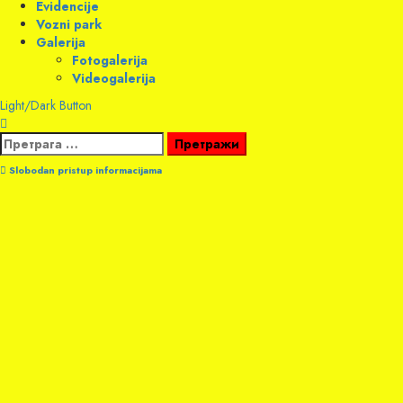
Evidencije
Vozni park
Galerija
Fotogalerija
Videogalerija
Light/Dark Button
Претрага
за:
Slobodan pristup informacijama