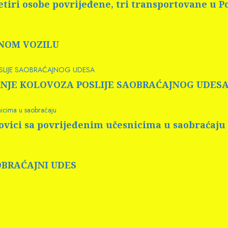
tiri osobe povrijeđene, tri transportovane u 
RNOM VOZILU
OSLIJE SAOBRAĆAJNOG UDESA
 PRANJE KOLOVOZA POSLIJE SAOBRAĆAJNOG UDES
nicima u saobraćaju
rovici sa povrijeđenim učesnicima u saobraćaju
AOBRAĆAJNI UDES