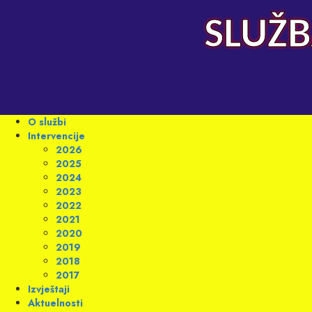
Skip
to
SLUŽB
content
Primary
O službi
Menu
Intervencije
2026
2025
2024
2023
2022
2021
2020
2019
2018
2017
Izvještaji
Aktuelnosti