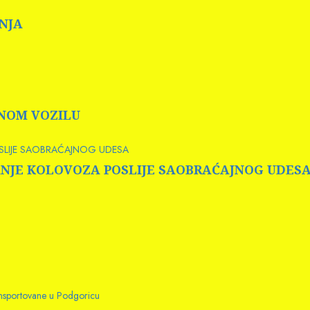
INJA
RNOM VOZILU
OSLIJE SAOBRAĆAJNOG UDESA
 PRANJE KOLOVOZA POSLIJE SAOBRAĆAJNOG UDES
ransportovane u Podgoricu