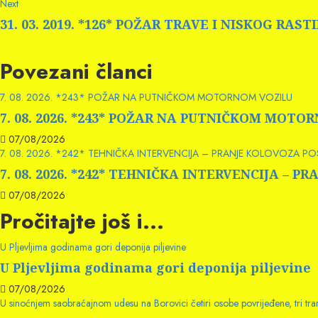
Next
Next
post:
31. 03. 2019. *126* POŽAR TRAVE I NISKOG RAST
Povezani članci
7. 08. 2026. *243* POŽAR NA PUTNIČKOM MOTORNOM VOZILU
7. 08. 2026. *243* POŽAR NA PUTNIČKOM MOTO
07/08/2026
7. 08. 2026. *242* TEHNIČKA INTERVENCIJA – PRANJE KOLOVOZA P
7. 08. 2026. *242* TEHNIČKA INTERVENCIJA –
07/08/2026
Pročitajte još i...
U Pljevljima godinama gori deponija piljevine
U Pljevljima godinama gori deponija piljevine
07/08/2026
U sinoćnjem saobraćajnom udesu na Borovici četiri osobe povrijeđene, tri t