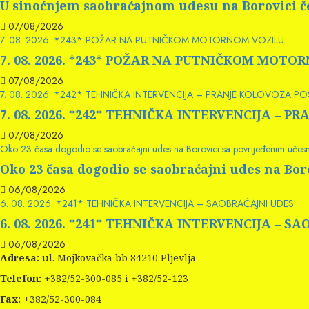
U sinoćnjem saobraćajnom udesu na Borovici če
07/08/2026
7. 08. 2026. *243* POŽAR NA PUTNIČKOM MOTORNOM VOZILU
7. 08. 2026. *243* POŽAR NA PUTNIČKOM MOTO
07/08/2026
7. 08. 2026. *242* TEHNIČKA INTERVENCIJA – PRANJE KOLOVOZA P
7. 08. 2026. *242* TEHNIČKA INTERVENCIJA –
07/08/2026
Oko 23 časa dogodio se saobraćajni udes na Borovici sa povrijeđenim učes
Oko 23 časa dogodio se saobraćajni udes na Bo
06/08/2026
6. 08. 2026. *241* TEHNIČKA INTERVENCIJA – SAOBRAĆAJNI UDES
6. 08. 2026. *241* TEHNIČKA INTERVENCIJA – S
06/08/2026
Adresa:
ul. Mojkovačka bb 84210 Pljevlja
Telefon:
+382/52-300-085 i +382/52-123
Fax:
+382/52-300-084