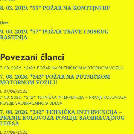
Continue
post:
Reading
8. 03. 2019. *55* POŽAR NA KONTEJNERU
Next
Next
post:
9. 03. 2019. *57* POŽAR TRAVE I NISKOG
RASTINJA
Povezani članci
7. 08. 2026. *243* POŽAR NA PUTNIČKOM MOTORNOM VOZILU
7. 08. 2026. *243* POŽAR NA PUTNIČKOM
MOTORNOM VOZILU
07/08/2026
7. 08. 2026. *242* TEHNIČKA INTERVENCIJA – PRANJE KOLOVOZA
POSLIJE SAOBRAĆAJNOG UDESA
7. 08. 2026. *242* TEHNIČKA INTERVENCIJA –
PRANJE KOLOVOZA POSLIJE SAOBRAĆAJNOG
UDESA
07/08/2026