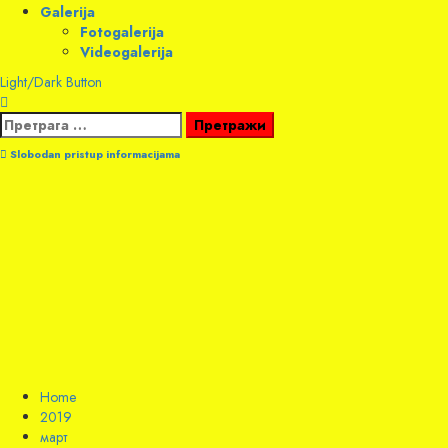
Galerija
Fotogalerija
Videogalerija
Light/Dark Button
Претрага
за:
Slobodan pristup informacijama
Home
2019
март