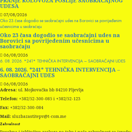
PRANJE KOLOVOZA POSLIJE SAOBRAĆAJNOG
UDESA
07/08/2026
Oko 23 časa dogodio se saobraćajni udes na Borovici sa povrijeđenim
učesnicima u saobraćaju
Oko 23 časa dogodio se saobraćajni udes na
Borovici sa povrijeđenim učesnicima u
saobraćaju
06/08/2026
6. 08. 2026. *241* TEHNIČKA INTERVENCIJA – SAOBRAĆAJNI UDES
6. 08. 2026. *241* TEHNIČKA INTERVENCIJA –
SAOBRAĆAJNI UDES
06/08/2026
Adresa:
ul. Mojkovačka bb 84210 Pljevlja
Telefon:
+382/52-300-085 i +382/52-123
Fax:
+382/52-300-084
Mail:
sluzbazastitepv@t-com.me
Zahvalnost
Posebna i isključiva zasluga pa tako i naša zahvalnost za izradu