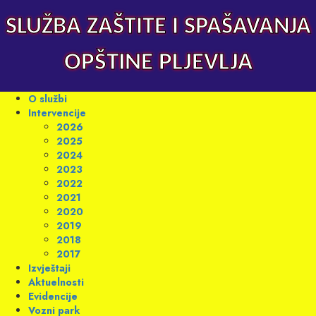
Skip
to
SLUŽBA ZAŠTITE I SPAŠAVANJA
content
OPŠTINE PLJEVLJA
Primary
O službi
Menu
Intervencije
2026
2025
2024
2023
2022
2021
2020
2019
2018
2017
Izvještaji
Aktuelnosti
Evidencije
Vozni park