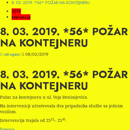
8. 03. 2019. *56* POŽAR NA KONTEJNERU
2019
Intervencije
8. 03. 2019. *56* POŽAR
NA KONTEJNERU
vatrogasci
08/03/2019
8. 03. 2019. *56* POŽAR
NA KONTEJNERU
Požar na kontejneru u ul. Voja Đenisijevića.
Na intervenicji učestvovala dva pripadnika službe sa jednim
vozilom.
32
45
Intervencija trajala od 23
– 23
.
Previous
Previous