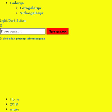
Galerija
Fotogalerija
Videogalerija
Light/Dark Button
Претрага
за:
Slobodan pristup informacijama
Home
2019
април