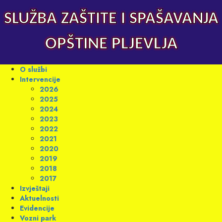
Skip
to
SLUŽBA ZAŠTITE I SPAŠAVANJA
content
OPŠTINE PLJEVLJA
Primary
O službi
Menu
Intervencije
2026
2025
2024
2023
2022
2021
2020
2019
2018
2017
Izvještaji
Aktuelnosti
Evidencije
Vozni park