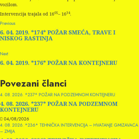
vozilom.
05
34
Intervencija trajala od 16
– 16
.
Continue
Previous
Previous
post:
Reading
6. 04. 2019. *174* POŽAR SMEĆA, TRAVE I
NISKOG RASTINJA
Next
Next
post:
6. 04. 2019. *176* POŽAR NA KONTEJNERU
Povezani članci
4. 08. 2026. *237* POŽAR NA PODZEMNOM KONTEJNERU
4. 08. 2026. *237* POŽAR NA PODZEMNOM
KONTEJNERU
04/08/2026
4. 08. 2026. *236* TEHNIČKA INTERVENCIJA – HVATANJE GMIZAVACA
– ZMIJA