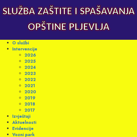
Skip
to
SLUŽBA ZAŠTITE I SPAŠAVANJA
content
OPŠTINE PLJEVLJA
Primary
O službi
Menu
Intervencije
2026
2025
2024
2023
2022
2021
2020
2019
2018
2017
Izvještaji
Aktuelnosti
Evidencije
Vozni park