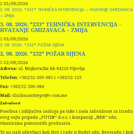
03/08/2026
3. 08. 2026. *233* TEHNIČKA INTERVENCIJA – HVATANJE GMIZAVACA
– ZMIJA
3. 08. 2026. *233* TEHNIČKA INTERVENCIJA –
HVATANJE GMIZAVACA – ZMIJA
03/08/2026
2. 08. 2026. *232* POŽAR SIJENA
2. 08. 2026. *232* POŽAR SIJENA
02/08/2026
Adresa:
ul. Mojkovačka bb 84210 Pljevlja
Telefon:
+382/52-300-085 i +382/52-123
Fax:
+382/52-300-084
Mail:
sluzbazastitepv@t-com.me
Zahvalnost
Posebna i isključiva zasluga pa tako i naša zahvalnost za izradu
ovog sajta pripada „PUTIN“ d.o.o. i kompaniji „NBK“ odn.
vlasnicima pomenutih preduzeća.
To su naši pljevljaci koji žive i rade u Budvi odn. Beogradu i koji