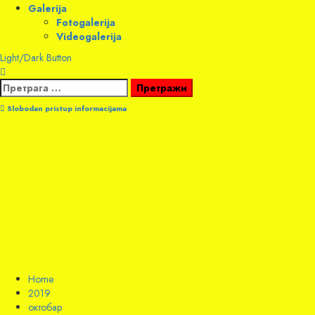
Galerija
Fotogalerija
Videogalerija
Light/Dark Button
Претрага
за:
Slobodan pristup informacijama
Home
2019
октобар