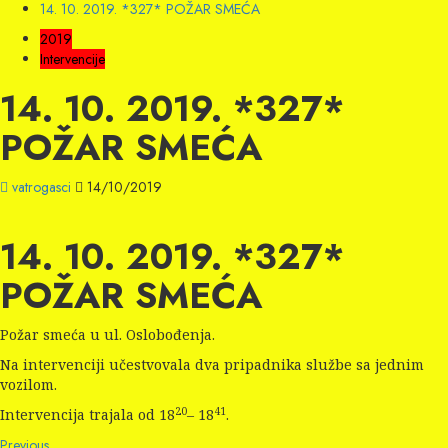
14. 10. 2019. *327* POŽAR SMEĆA
2019
Intervencije
14. 10. 2019. *327*
POŽAR SMEĆA
vatrogasci
14/10/2019
14. 10. 2019. *327*
POŽAR SMEĆA
Požar smeća u ul. Oslobođenja.
Na intervenciji učestvovala dva pripadnika službe sa jednim
vozilom.
20
41
Intervencija trajala od 18
– 18
.
Previous
Previous