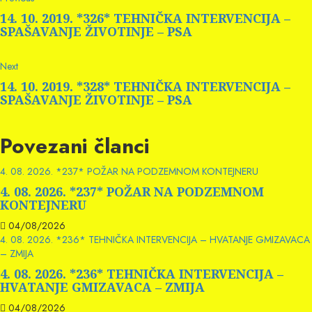
Continue
post:
Reading
14. 10. 2019. *326* TEHNIČKA INTERVENCIJA –
SPAŠAVANJE ŽIVOTINJE – PSA
Next
Next
post:
14. 10. 2019. *328* TEHNIČKA INTERVENCIJA –
SPAŠAVANJE ŽIVOTINJE – PSA
Povezani članci
4. 08. 2026. *237* POŽAR NA PODZEMNOM KONTEJNERU
4. 08. 2026. *237* POŽAR NA PODZEMNOM
KONTEJNERU
04/08/2026
4. 08. 2026. *236* TEHNIČKA INTERVENCIJA – HVATANJE GMIZAVACA
– ZMIJA
4. 08. 2026. *236* TEHNIČKA INTERVENCIJA –
HVATANJE GMIZAVACA – ZMIJA
04/08/2026