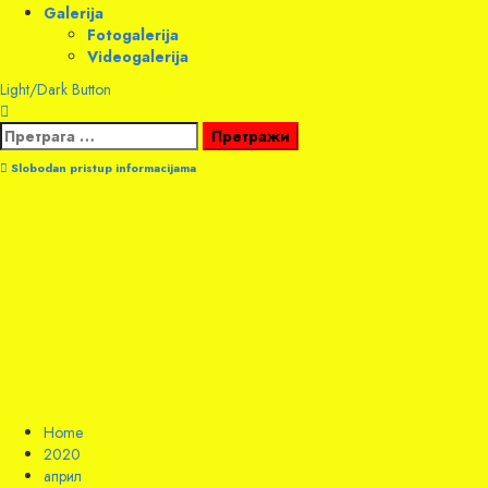
Galerija
Fotogalerija
Videogalerija
Light/Dark Button
Претрага
за:
Slobodan pristup informacijama
Home
2020
април