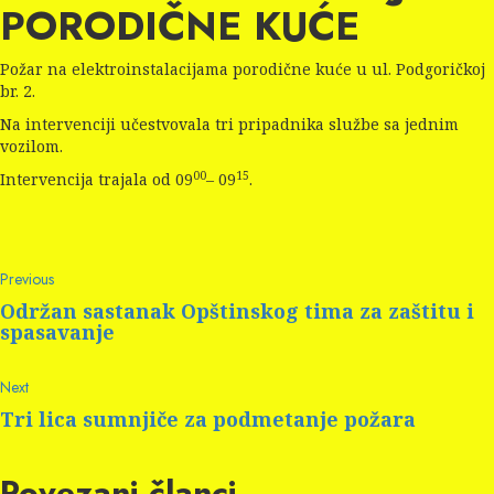
PORODIČNE KUĆE
Požar na elektroinstalacijama porodične kuće u ul. Podgoričkoj
br. 2.
Na intervenciji učestvovala tri pripadnika službe sa jednim
vozilom.
00
15
Intervencija trajala od 09
– 09
.
Continue
Previous
Previous
post:
Reading
Održan sastanak Opštinskog tima za zaštitu i
spasavanje
Next
Next
post:
Tri lica sumnjiče za podmetanje požara
Povezani članci