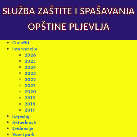
Skip
to
SLUŽBA ZAŠTITE I SPAŠAVANJA
content
OPŠTINE PLJEVLJA
Primary
O službi
Menu
Intervencije
2026
2025
2024
2023
2022
2021
2020
2019
2018
2017
Izvještaji
Aktuelnosti
Evidencije
Vozni park