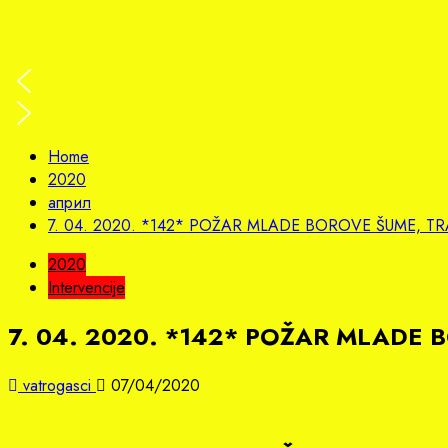
Home
2020
април
7. 04. 2020. *142* POŽAR MLADE BOROVE ŠUME, TR
2020
Intervencije
7. 04. 2020. *142* POŽAR MLADE 
vatrogasci
07/04/2020