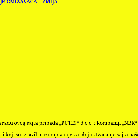
NJE GMIZAVACA – ZMIJA
a izradu ovog sajta pripada „PUTIN“ d.o.o. i kompaniji „NB
 i koji su izrazili razumjevanje za ideju stvaranja sajta naš