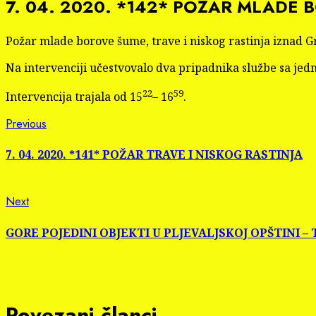
7. 04. 2020. *142* POŽAR MLADE 
Požar mlade borove šume, trave i niskog rastinja iznad G
Na intervenciji učestvovalo dva pripadnika službe sa jed
22
59
Intervencija trajala od 15
– 16
.
Continue
Previous
Previous
post:
Reading
7. 04. 2020. *141* POŽAR TRAVE I NISKOG RASTINJA
Next
Next
post:
GORE POJEDINI OBJEKTI U PLJEVALJSKOJ OPŠTINI 
Povezani članci