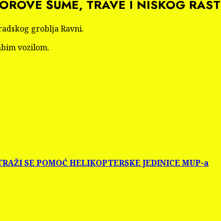
BOROVE ŠUME, TRAVE I NISKOG RAST
radskog groblja Ravni.
nbim vozilom.
– TRAŽI SE POMOĆ HELIKOPTERSKE JEDINICE MUP-a