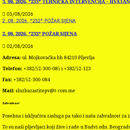
3. 08. 2026. *233* TEHNIČKA INTERVENCIJA – HVATA
03/08/2026
2. 08. 2026. *232* POŽAR SIJENA
2. 08. 2026. *232* POŽAR SIJENA
02/08/2026
Adresa:
ul. Mojkovačka bb 84210 Pljevlja
Telefon:
+382/52-300-085 i +382/52-123
Fax:
+382/52-300-084
Mail:
sluzbazastitepv@t-com.me
Zahvalnost
Posebna i isključiva zasluga pa tako i naša zahvalnost z
To su naši pljevljaci koji žive i rade u Budvi odn. Beogradu