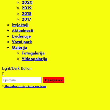
2020
2019
2018
2017
Izvještaji
Aktuelnosti
Evidencije
Vozni park
Galerija
Fotogalerija
Videogalerija
Light/Dark Button
Претрага
за:
Slobodan pristup informacijama