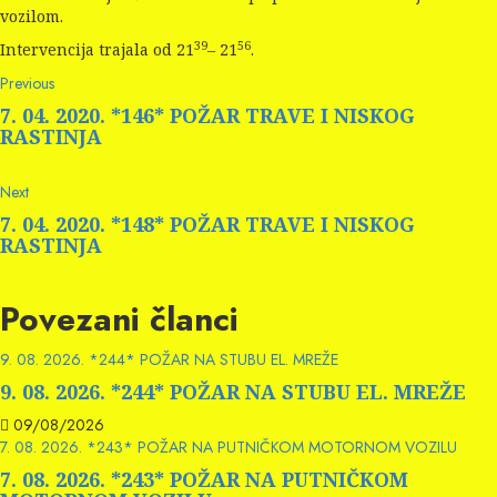
vozilom.
39
56
Intervencija trajala od 21
– 21
.
Continue
Previous
Previous
post:
Reading
7. 04. 2020. *146* POŽAR TRAVE I NISKOG
RASTINJA
Next
Next
post:
7. 04. 2020. *148* POŽAR TRAVE I NISKOG
RASTINJA
Povezani članci
9. 08. 2026. *244* POŽAR NA STUBU EL. MREŽE
9. 08. 2026. *244* POŽAR NA STUBU EL. MREŽE
09/08/2026
7. 08. 2026. *243* POŽAR NA PUTNIČKOM MOTORNOM VOZILU
7. 08. 2026. *243* POŽAR NA PUTNIČKOM