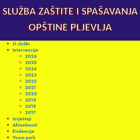
Skip
to
SLUŽBA ZAŠTITE I SPAŠAVANJA
content
OPŠTINE PLJEVLJA
Primary
O službi
Menu
Intervencije
2026
2025
2024
2023
2022
2021
2020
2019
2018
2017
Izvještaji
Aktuelnosti
Evidencije
Vozni park