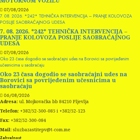
MOTORNOM VOZILU
07/08/2026
7. 08. 2026. *242* TEHNIČKA INTERVENCIJA – PRANJE KOLOVOZA
POSLIJE SAOBRAĆAJNOG UDESA
7. 08. 2026. *242* TEHNIČKA INTERVENCIJA –
PRANJE KOLOVOZA POSLIJE SAOBRAĆAJNOG
UDESA
07/08/2026
Oko 23 časa dogodio se saobraćajni udes na Borovici sa povrijeđenim
učesnicima u saobraćaju
Oko 23 časa dogodio se saobraćajni udes na
Borovici sa povrijeđenim učesnicima u
saobraćaju
06/08/2026
Adresa:
ul. Mojkovačka bb 84210 Pljevlja
Telefon:
+382/52-300-085 i +382/52-123
Fax:
+382/52-300-084
Mail:
sluzbazastitepv@t-com.me
Zahvalnost