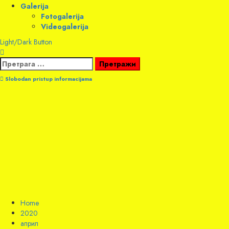
Galerija
Fotogalerija
Videogalerija
Light/Dark Button
Претрага
за:
Slobodan pristup informacijama
Home
2020
април