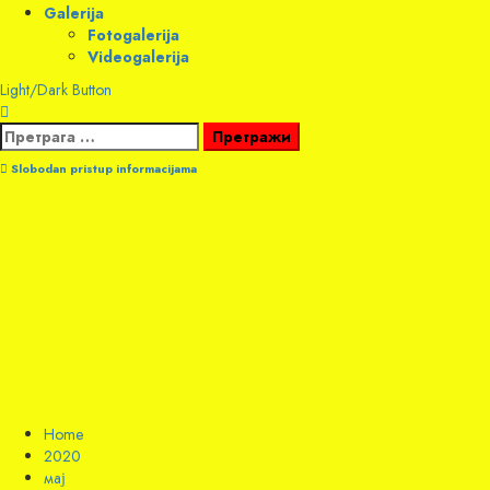
Galerija
Fotogalerija
Videogalerija
Light/Dark Button
Претрага
за:
Slobodan pristup informacijama
Home
2020
мај