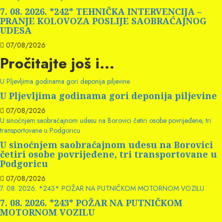
7. 08. 2026. *242* TEHNIČKA INTERVENCIJA –
PRANJE KOLOVOZA POSLIJE SAOBRAĆAJNOG
UDESA
07/08/2026
Pročitajte još i...
U Pljevljima godinama gori deponija piljevine
U Pljevljima godinama gori deponija piljevine
07/08/2026
U sinoćnjem saobraćajnom udesu na Borovici četiri osobe povrijeđene, tri
transportovane u Podgoricu
U sinoćnjem saobraćajnom udesu na Borovici
četiri osobe povrijeđene, tri transportovane u
Podgoricu
07/08/2026
7. 08. 2026. *243* POŽAR NA PUTNIČKOM MOTORNOM VOZILU
7. 08. 2026. *243* POŽAR NA PUTNIČKOM
MOTORNOM VOZILU