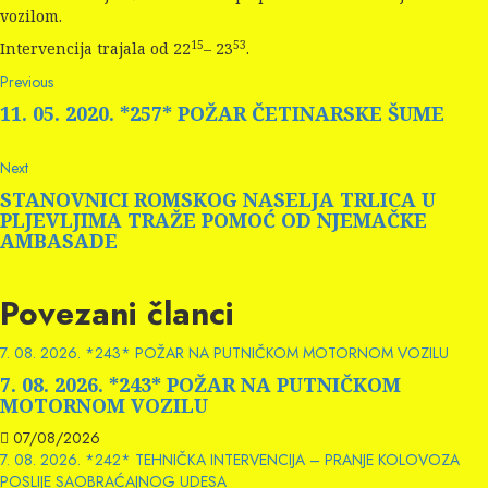
vozilom.
15
53
Intervencija trajala od 22
– 23
.
Continue
Previous
Previous
post:
Reading
11. 05. 2020. *257* POŽAR ČETINARSKE ŠUME
Next
Next
post:
STANOVNICI ROMSKOG NASELJA TRLICA U
PLJEVLJIMA TRAŽE POMOĆ OD NJEMAČKE
AMBASADE
Povezani članci
7. 08. 2026. *243* POŽAR NA PUTNIČKOM MOTORNOM VOZILU
7. 08. 2026. *243* POŽAR NA PUTNIČKOM
MOTORNOM VOZILU
07/08/2026
7. 08. 2026. *242* TEHNIČKA INTERVENCIJA – PRANJE KOLOVOZA
POSLIJE SAOBRAĆAJNOG UDESA