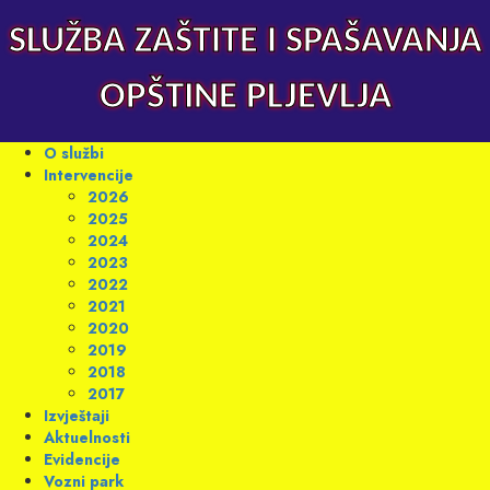
Skip
to
SLUŽBA ZAŠTITE I SPAŠAVANJA
content
OPŠTINE PLJEVLJA
Primary
O službi
Menu
Intervencije
2026
2025
2024
2023
2022
2021
2020
2019
2018
2017
Izvještaji
Aktuelnosti
Evidencije
Vozni park