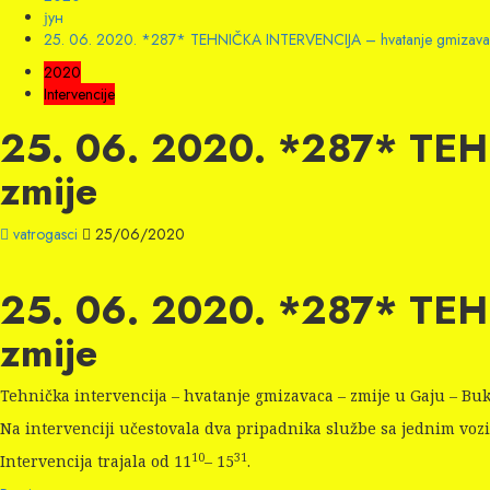
јун
25. 06. 2020. *287* TEHNIČKA INTERVENCIJA – hvatanje gmizava
2020
Intervencije
25. 06. 2020. *287* TE
zmije
vatrogasci
25/06/2020
25. 06. 2020. *287* TE
zmije
Tehnička intervencija – hvatanje gmizavaca – zmije u Gaju – Buk
Na intervenciji učestovala dva pripadnika službe sa jednim voz
10
31
Intervencija trajala od 11
– 15
.