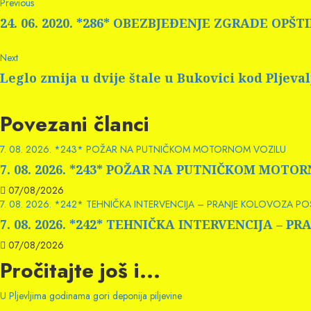
Continue
Previous
Previous
post:
Reading
24. 06. 2020. *286* OBEZBJEĐENJE ZGRADE OPŠT
Next
Next
post:
Leglo zmija u dvije štale u Bukovici kod Pljeval
Povezani članci
7. 08. 2026. *243* POŽAR NA PUTNIČKOM MOTORNOM VOZILU
7. 08. 2026. *243* POŽAR NA PUTNIČKOM MOTO
07/08/2026
7. 08. 2026. *242* TEHNIČKA INTERVENCIJA – PRANJE KOLOVOZA P
7. 08. 2026. *242* TEHNIČKA INTERVENCIJA –
07/08/2026
Pročitajte još i...
U Pljevljima godinama gori deponija piljevine