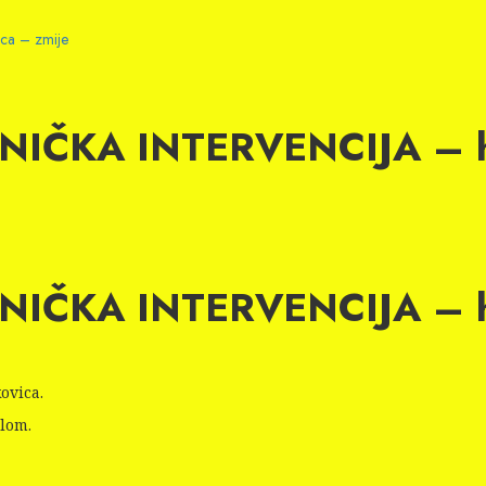
ca – zmije
HNIČKA INTERVENCIJA – h
HNIČKA INTERVENCIJA – h
ovica.
ilom.