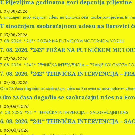
U Pljevljima godinama gori deponija piljevine
07/08/2026
U sinoćnjem saobraćajnom udesu na Borovici četiri osobe povrijeđene, tri t
U sinoćnjem saobraćajnom udesu na Borovici če
07/08/2026
7. 08. 2026. *243* POŽAR NA PUTNIČKOM MOTORNOM VOZILU
7. 08. 2026. *243* POŽAR NA PUTNIČKOM MOTO
07/08/2026
7. 08. 2026. *242* TEHNIČKA INTERVENCIJA – PRANJE KOLOVOZA P
7. 08. 2026. *242* TEHNIČKA INTERVENCIJA –
07/08/2026
Oko 23 časa dogodio se saobraćajni udes na Borovici sa povrijeđenim učes
Oko 23 časa dogodio se saobraćajni udes na Bo
06/08/2026
6. 08. 2026. *241* TEHNIČKA INTERVENCIJA – SAOBRAĆAJNI UDES
6. 08. 2026. *241* TEHNIČKA INTERVENCIJA – S
06/08/2026