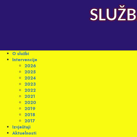
Skip
to
SLUŽB
content
Primary
O službi
Menu
Intervencije
2026
2025
2024
2023
2022
2021
2020
2019
2018
2017
Izvještaji
Aktuelnosti