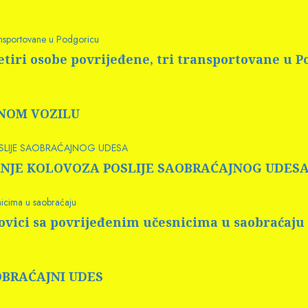
ransportovane u Podgoricu
tiri osobe povrijeđene, tri transportovane u 
RNOM VOZILU
OSLIJE SAOBRAĆAJNOG UDESA
 PRANJE KOLOVOZA POSLIJE SAOBRAĆAJNOG UDES
nicima u saobraćaju
rovici sa povrijeđenim učesnicima u saobraćaju
AOBRAĆAJNI UDES