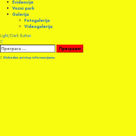
Evidencije
Vozni park
Galerija
Fotogalerija
Videogalerija
Light/Dark Button
Претрага
за:
Slobodan pristup informacijama