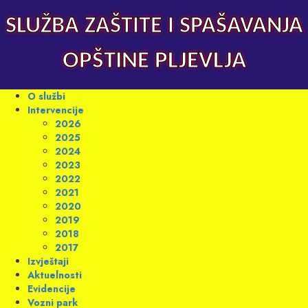
Skip
to
SLUŽBA ZAŠTITE I SPAŠAVANJA
content
OPŠTINE PLJEVLJA
Primary
O službi
Menu
Intervencije
2026
2025
2024
2023
2022
2021
2020
2019
2018
2017
Izvještaji
Aktuelnosti
Evidencije
Vozni park