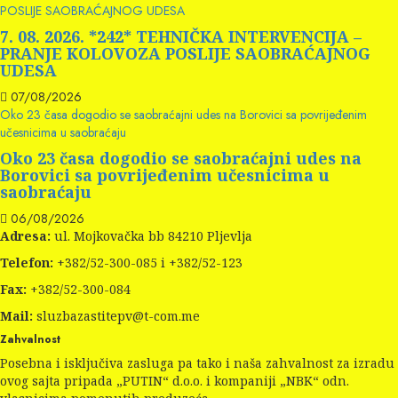
POSLIJE SAOBRAĆAJNOG UDESA
7. 08. 2026. *242* TEHNIČKA INTERVENCIJA –
PRANJE KOLOVOZA POSLIJE SAOBRAĆAJNOG
UDESA
07/08/2026
Oko 23 časa dogodio se saobraćajni udes na Borovici sa povrijeđenim
učesnicima u saobraćaju
Oko 23 časa dogodio se saobraćajni udes na
Borovici sa povrijeđenim učesnicima u
saobraćaju
06/08/2026
Adresa:
ul. Mojkovačka bb 84210 Pljevlja
Telefon:
+382/52-300-085 i +382/52-123
Fax:
+382/52-300-084
Mail:
sluzbazastitepv@t-com.me
Zahvalnost
Posebna i isključiva zasluga pa tako i naša zahvalnost za izradu
ovog sajta pripada „PUTIN“ d.o.o. i kompaniji „NBK“ odn.