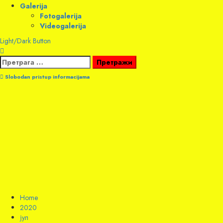
Galerija
Fotogalerija
Videogalerija
Light/Dark Button
Претрага
за:
Slobodan pristup informacijama
Home
2020
јул