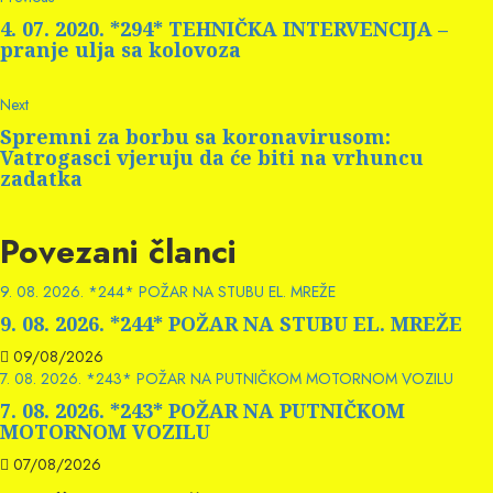
Continue
post:
Reading
4. 07. 2020. *294* TEHNIČKA INTERVENCIJA –
pranje ulja sa kolovoza
Next
Next
post:
Spremni za borbu sa koronavirusom:
Vatrogasci vjeruju da će biti na vrhuncu
zadatka
Povezani članci
9. 08. 2026. *244* POŽAR NA STUBU EL. MREŽE
9. 08. 2026. *244* POŽAR NA STUBU EL. MREŽE
09/08/2026
7. 08. 2026. *243* POŽAR NA PUTNIČKOM MOTORNOM VOZILU
7. 08. 2026. *243* POŽAR NA PUTNIČKOM
MOTORNOM VOZILU
07/08/2026