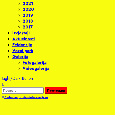
2021
2020
2019
2018
2017
Izvještaji
Aktuelnosti
Evidencije
Vozni park
Galerija
Fotogalerija
Videogalerija
Light/Dark Button
Претрага
за:
Slobodan pristup informacijama