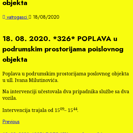
objekta
vatrogasci
18/08/2020
18. 08. 2020. *326* POPLAVA u
podrumskim prostorijama poislovnog
objekta
Poplava u podrumskim prostorijama poslovnog objekta
u ull. Ivana Milutinovića.
Na intervenciji učestovala dva pripadnika službe sa dva
vozila.
09
44
Intervencija trajala od 15
– 15
.
Continue
Previous
Previous
post: