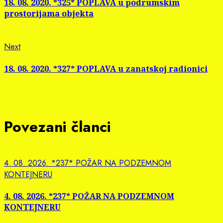
Reading
18. 08. 2020. *325* POPLAVA u podrumskim
prostorijama objekta
Next
Next
post:
18. 08. 2020. *327* POPLAVA u zanatskoj radionici
Povezani članci
4. 08. 2026. *237* POŽAR NA PODZEMNOM
KONTEJNERU
4. 08. 2026. *237* POŽAR NA PODZEMNOM
KONTEJNERU