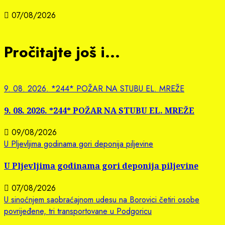
07/08/2026
Pročitajte još i...
9. 08. 2026. *244* POŽAR NA STUBU EL. MREŽE
9. 08. 2026. *244* POŽAR NA STUBU EL. MREŽE
09/08/2026
U Pljevljima godinama gori deponija piljevine
U Pljevljima godinama gori deponija piljevine
07/08/2026
U sinoćnjem saobraćajnom udesu na Borovici četiri osobe
povrijeđene, tri transportovane u Podgoricu