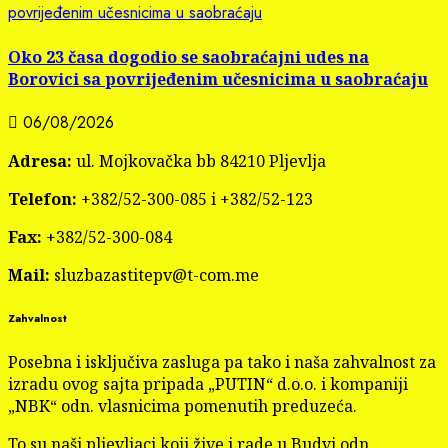
povrijeđenim učesnicima u saobraćaju
Oko 23 časa dogodio se saobraćajni udes na
Borovici sa povrijeđenim učesnicima u saobraćaju
06/08/2026
Adresa:
ul. Mojkovačka bb 84210 Pljevlja
Telefon:
+382/52-300-085 i +382/52-123
Fax:
+382/52-300-084
Mail:
sluzbazastitepv@t-com.me
Zahvalnost
Posebna i isključiva zasluga pa tako i naša zahvalnost za
izradu ovog sajta pripada „PUTIN“ d.o.o. i kompaniji
„NBK“ odn. vlasnicima pomenutih preduzeća.
To su naši pljevljaci koji žive i rade u Budvi odn.