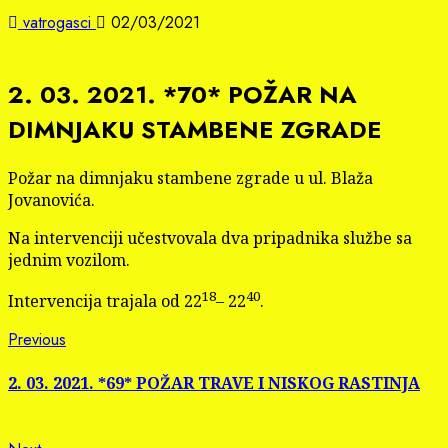
vatrogasci
02/03/2021
2. 03. 2021. *70* POŽAR NA
DIMNJAKU STAMBENE ZGRADE
Požar na dimnjaku stambene zgrade u ul. Blaža
Jovanovića.
Na intervenciji učestvovala dva pripadnika službe sa
jednim vozilom.
18
40
Intervencija trajala od 22
– 22
.
Continue
Previous
Previous
post:
Reading
2. 03. 2021. *69* POŽAR TRAVE I NISKOG RASTINJA