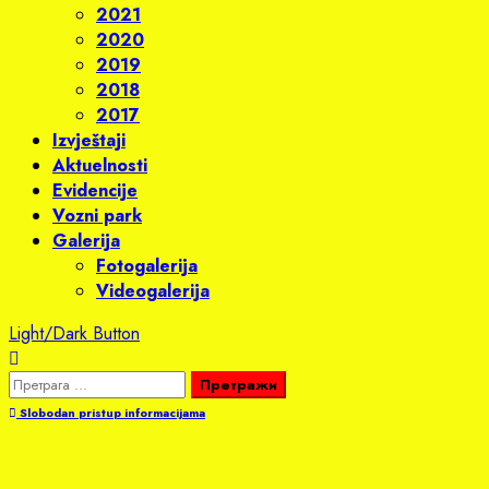
2021
2020
2019
2018
2017
Izvještaji
Aktuelnosti
Evidencije
Vozni park
Galerija
Fotogalerija
Videogalerija
Light/Dark Button
Претрага
за:
Slobodan pristup informacijama