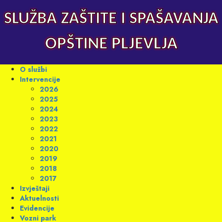
Skip
to
SLUŽBA ZAŠTITE I SPAŠAVANJA
content
OPŠTINE PLJEVLJA
Primary
O službi
Menu
Intervencije
2026
2025
2024
2023
2022
2021
2020
2019
2018
2017
Izvještaji
Aktuelnosti
Evidencije
Vozni park