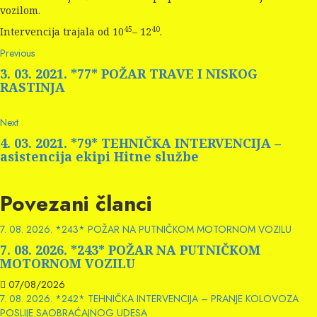
vozilom.
45
40
Intervencija trajala od 10
– 12
.
Continue
Previous
Previous
post:
Reading
3. 03. 2021. *77* POŽAR TRAVE I NISKOG
RASTINJA
Next
Next
post:
4. 03. 2021. *79* TEHNIČKA INTERVENCIJA –
asistencija ekipi Hitne službe
Povezani članci
7. 08. 2026. *243* POŽAR NA PUTNIČKOM MOTORNOM VOZILU
7. 08. 2026. *243* POŽAR NA PUTNIČKOM
MOTORNOM VOZILU
07/08/2026
7. 08. 2026. *242* TEHNIČKA INTERVENCIJA – PRANJE KOLOVOZA
POSLIJE SAOBRAĆAJNOG UDESA