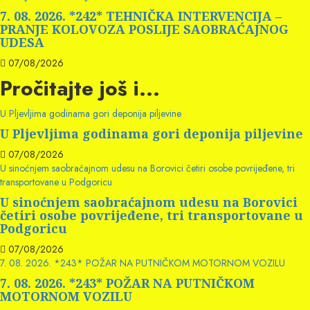
7. 08. 2026. *242* TEHNIČKA INTERVENCIJA –
PRANJE KOLOVOZA POSLIJE SAOBRAĆAJNOG
UDESA
07/08/2026
Pročitajte još i...
U Pljevljima godinama gori deponija piljevine
U Pljevljima godinama gori deponija piljevine
07/08/2026
U sinoćnjem saobraćajnom udesu na Borovici četiri osobe povrijeđene, tri
transportovane u Podgoricu
U sinoćnjem saobraćajnom udesu na Borovici
četiri osobe povrijeđene, tri transportovane u
Podgoricu
07/08/2026
7. 08. 2026. *243* POŽAR NA PUTNIČKOM MOTORNOM VOZILU
7. 08. 2026. *243* POŽAR NA PUTNIČKOM
MOTORNOM VOZILU