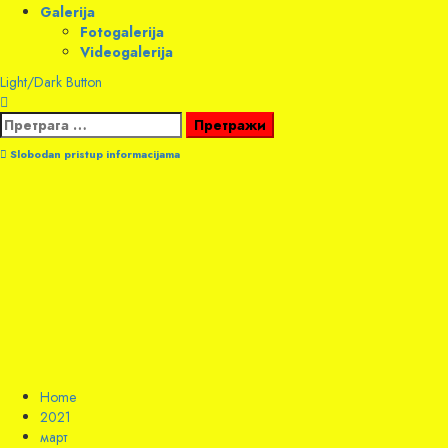
Galerija
Fotogalerija
Videogalerija
Light/Dark Button
Претрага
за:
Slobodan pristup informacijama
Home
2021
март