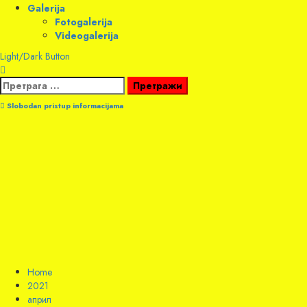
Galerija
Fotogalerija
Videogalerija
Light/Dark Button
Претрага
за:
Slobodan pristup informacijama
Home
2021
април