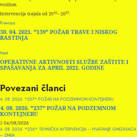
vozilom.
41
53
Intervencija trajala od 20
– 20
.
Continue
Previous
Previous
post:
Reading
30. 04. 2021. *139* POŽAR TRAVE I NISKOG
RASTINJA
Next
Next
post:
OPERATIVNE AKTIVNOSTI SLUŽBE ZAŠTITE I
SPAŠAVANJA ZA APRIL 2021. GODINE
Povezani članci
4. 08. 2026. *237* POŽAR NA PODZEMNOM KONTEJNERU
4. 08. 2026. *237* POŽAR NA PODZEMNOM
KONTEJNERU
04/08/2026
4. 08. 2026. *236* TEHNIČKA INTERVENCIJA – HVATANJE GMIZAVACA
– ZMIJA