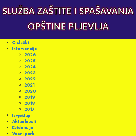
Skip
to
SLUŽBA ZAŠTITE I SPAŠAVANJA
content
OPŠTINE PLJEVLJA
Primary
O službi
Menu
Intervencije
2026
2025
2024
2023
2022
2021
2020
2019
2018
2017
Izvještaji
Aktuelnosti
Evidencije
Vozni park