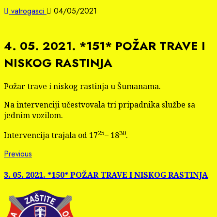
vatrogasci
04/05/2021
4. 05. 2021. *151* POŽAR TRAVE I
NISKOG RASTINJA
Požar trave i niskog rastinja u Šumanama.
Na intervenciji učestvovala tri pripadnika službe sa
jednim vozilom.
25
30
Intervencija trajala od 17
– 18
.
Continue
Previous
Previous
post:
Reading
3. 05. 2021. *150* POŽAR TRAVE I NISKOG RASTINJA