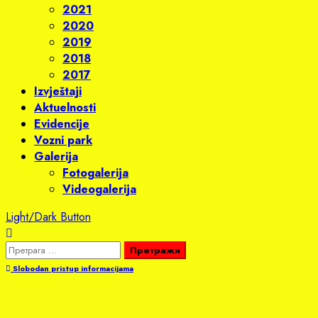
2021
2020
2019
2018
2017
Izvještaji
Aktuelnosti
Evidencije
Vozni park
Galerija
Fotogalerija
Videogalerija
Light/Dark Button
Претрага
за:
Slobodan pristup informacijama