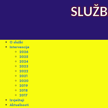
Skip
to
SLUŽB
content
Primary
O službi
Menu
Intervencije
2026
2025
2024
2023
2022
2021
2020
2019
2018
2017
Izvještaji
Aktuelnosti