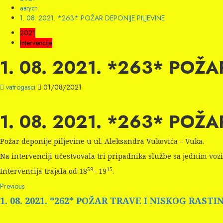
август
1. 08. 2021. *263* POŽAR DEPONIJE PILJEVINE
2021
Intervencije
1. 08. 2021. *263* POŽ
vatrogasci
01/08/2021
1. 08. 2021. *263* POŽ
Požar deponije piljevine u ul. Aleksandra Vukovića – Vuka.
Na intervenciji učestvovala tri pripadnika službe sa jednim voz
59
15
Intervencija trajala od 18
– 19
.
Continue
Previous
Previous
post:
Reading
1. 08. 2021. *262* POŽAR TRAVE I NISKOG RASTI