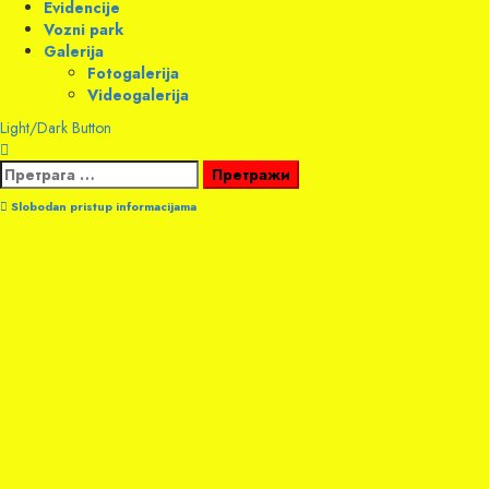
Evidencije
Vozni park
Galerija
Fotogalerija
Videogalerija
Light/Dark Button
Претрага
за:
Slobodan pristup informacijama