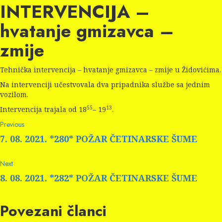
INTERVENCIJA –
hvatanje gmizavca –
zmije
Tehnička intervencija – hvatanje gmizavca – zmije u Židovićima.
Na intervenciji učestvovala dva pripadnika službe sa jednim
vozilom.
55
13
Intervencija trajala od 18
– 19
.
Continue
Previous
Previous
post:
Reading
7. 08. 2021. *280* POŽAR ČETINARSKE ŠUME
Next
Next
post:
8. 08. 2021. *282* POŽAR ČETINARSKE ŠUME
Povezani članci