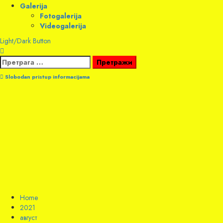
Galerija
Fotogalerija
Videogalerija
Light/Dark Button
Претрага
за:
Slobodan pristup informacijama
Home
2021
август