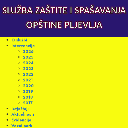
Skip
to
SLUŽBA ZAŠTITE I SPAŠAVANJA
content
OPŠTINE PLJEVLJA
Primary
O službi
Menu
Intervencije
2026
2025
2024
2023
2022
2021
2020
2019
2018
2017
Izvještaji
Aktuelnosti
Evidencije
Vozni park