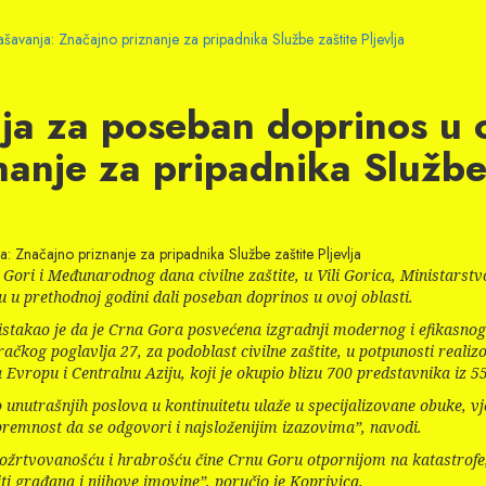
šavanja: Značajno priznanje za pripadnika Službe zaštite Pljevlja
a za poseban doprinos u ob
anje za pripadnika Službe 
: Značajno priznanje za pripadnika Službe zaštite Pljevlja
ori i Međunarodnog dana civilne zaštite, u Vili Gorica, Ministarstvo 
u u prethodnoj godini dali poseban doprinos u ovoj oblasti.
istakao je da je Crna Gora posvećena izgradnji modernog i efikasnog
čkog poglavlja 27, za podoblast civilne zaštite, u potpunosti realizo
vropu i Centralnu Aziju, koji je okupio blizu 700 predstavnika iz 55
unutrašnjih poslova u kontinuitetu ulaže u specijalizovane obuke, v
remnost da se odgovori i najsloženijim izazovima”, navodi.
požrtvovanošću i hrabrošću čine Crnu Goru otpornijom na katastrofe,
ti građana i njihove imovine”, poručio je Koprivica.