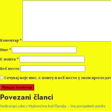
Коментар
*
Име
*
Е-пошта
*
Веб место
Сачувај моје име, е-пошту и веб место у овом прегледа
Povezani članci
Saobraćajni udes u Mijakovićima kod Pljevalja – Ima povrijeđenih putnika