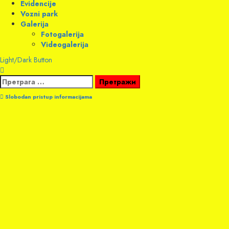
Evidencije
Vozni park
Galerija
Fotogalerija
Videogalerija
Light/Dark Button
Претрага
за:
Slobodan pristup informacijama