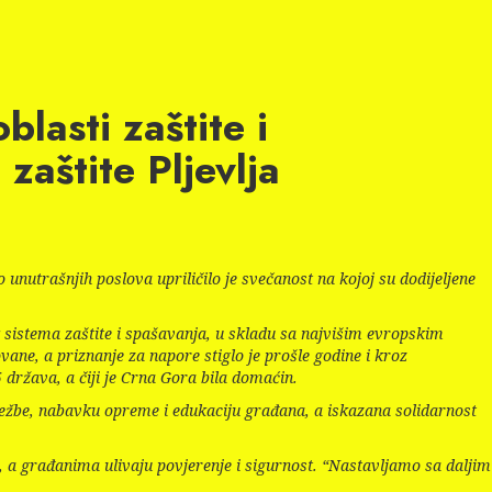
lasti zaštite i
zaštite Pljevlja
unutrašnjih poslova upriličilo je svečanost na kojoj su dodijeljene
 sistema zaštite i spašavanja, u skladu sa najvišim evropskim
vane, a priznanje za napore stiglo je prošle godine i kroz
 država, a čiji je Crna Gora bila domaćin.
ježbe, nabavku opreme i edukaciju građana, a iskazana solidarnost
 a građanima ulivaju povjerenje i sigurnost. “Nastavljamo sa daljim