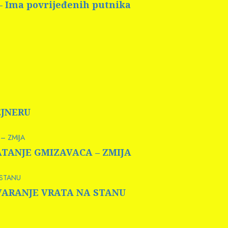
 – Ima povrijeđenih putnika
EJNERU
– ZMIJA
HVATANJE GMIZAVACA – ZMIJA
 STANU
OTVARANJE VRATA NA STANU