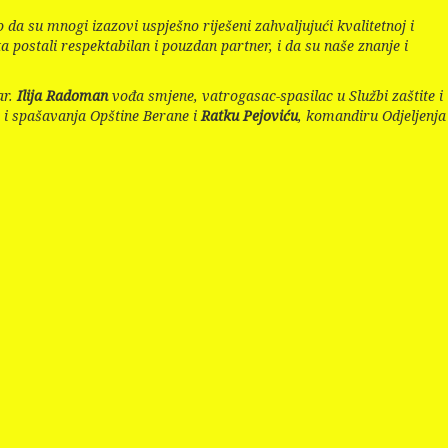
 da su mnogi izazovi uspješno riješeni zahvaljujući kvalitetnoj i
 postali respektabilan i pouzdan partner, i da su naše znanje i
ar.
Ilija Radoman
vođa smjene, vatrogasac-spasilac u Službi zaštite i
e i spašavanja Opštine Berane i
Ratku Pejoviću
,
komandiru Odjeljenja