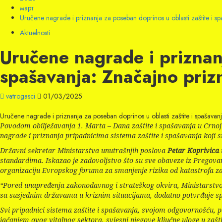
март
Uručene nagrade i priznanja za poseban doprinos u oblasti zaštite i spa
Aktuelnosti
Uručene nagrade i priznanj
spašavanja: Značajno prizn
vatrogasci
01/03/2025
Uručene nagrade i priznanja za poseban doprinos u oblasti zaštite i spašavanja
Povodom obilježavanja 1. Marta – Dana zaštite i spašavanja u Crnoj G
nagrade i priznanja pripadnicima sistema zaštite i spašavanja koji s
Državni sekretar Ministarstva unutrašnjih poslova
Petar Koprivica
standardima. Iskazao je zadovoljstvo što su sve obaveze iz Pregovara
organizaciju Evropskog foruma za smanjenje rizika od katastrofa za E
“Pored unapređenja zakonodavnog i strateškog okvira, Ministarstvo 
sa susjednim državama u kriznim situacijama, dodatno potvrđuje sp
Svi pripadnici sistema zaštite i spašavanja, svojom odgovornošću, 
jačanjem ovog vitalnog sektora, svjesni njegove ključne uloge u zašti