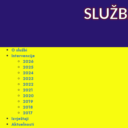
Skip
to
SLUŽB
content
Primary
O službi
Menu
Intervencije
2026
2025
2024
2023
2022
2021
2020
2019
2018
2017
Izvještaji
Aktuelnosti