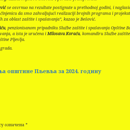
vić
se osvrnuo na rezultate postignute u prethodnoj godini, i naglasio
injenicu da smo zahvaljujući realizaciji brojnih programa i projekata
 za oblast zaštite i spašavanja”, kazao je Bešović.
iću
, penzionisanom pripadniku Službe zaštite i spašavanja Opštine B
anja, a ista je uručena i
Milosavu Koraću
, komandiru Službe zaštit
tine Pljevlja.
agrada.
ња општине Пљевља за 2024. годину
су означена
*