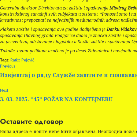
Generalni direktor Direktorata za zaštitu i spašavanje
Miodrag Bešo
konstruktivnoj saradnji svih subjekata u sistemu. “Ponosni smo i na č
kreativnost prepoznati sa najvažnijih međunarodnih adresa nadležnih
Plaketa zaštite i spašavanja ove godine dodijeljena je
Darku Vidakov
spašavanja Glavnog grada Podgorice dobio je značku zaštite i spašav
za preventivu, održavanje i logistiku u Službi zaštite i spašavanja Opš
Takođe, ovom prilikom uručeno je po deset Zahvalnica i novčanih n
Tags:
Ratko Pejović
Continue
Previous
Previous
post:
Reading
Извјештај о раду Службе заштите и спашава
Next
Next
post:
3. 03. 2025. *45* POŽAR NA KONTEJNERU
Оставите одговор
Ваша адреса е-поште неће бити објављена.
Неопходна поља 