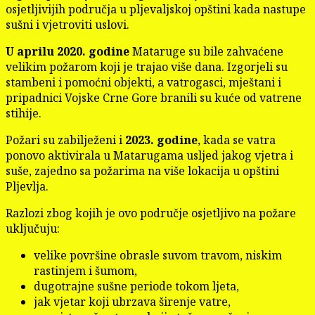
osjetljivijih područja u pljevaljskoj opštini kada nastupe
sušni i vjetroviti uslovi.
U aprilu 2020. godine
Mataruge su bile zahvaćene
velikim požarom koji je trajao više dana. Izgorjeli su
stambeni i pomoćni objekti, a vatrogasci, mještani i
pripadnici Vojske Crne Gore branili su kuće od vatrene
stihije.
Požari su zabilježeni i
2023. godine
, kada se vatra
ponovo aktivirala u Matarugama usljed jakog vjetra i
suše, zajedno sa požarima na više lokacija u opštini
Pljevlja.
Razlozi zbog kojih je ovo područje osjetljivo na požare
uključuju:
velike površine obrasle suvom travom, niskim
rastinjem i šumom,
dugotrajne sušne periode tokom ljeta,
jak vjetar koji ubrzava širenje vatre,