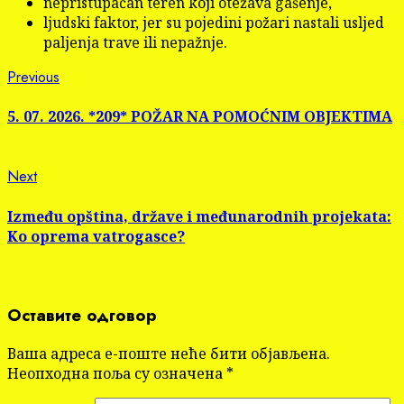
nepristupačan teren koji otežava gašenje,
ljudski faktor, jer su pojedini požari nastali usljed
paljenja trave ili nepažnje.
Continue
Previous
Previous
post:
Reading
5. 07. 2026. *209* POŽAR NA POMOĆNIM OBJEKTIMA
Next
Next
post:
Između opština, države i međunarodnih projekata:
Ko oprema vatrogasce?
Оставите одговор
Ваша адреса е-поште неће бити објављена.
Неопходна поља су означена
*