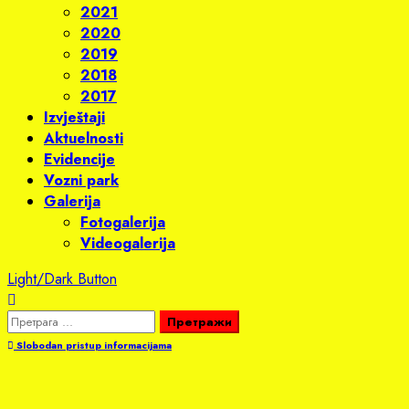
2021
2020
2019
2018
2017
Izvještaji
Aktuelnosti
Evidencije
Vozni park
Galerija
Fotogalerija
Videogalerija
Light/Dark Button
Претрага
за:
Slobodan pristup informacijama