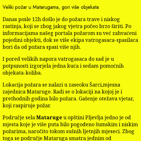
Veliki požar u Matarugama, gori više objekata
Danas posle 12h došlo je do požara trave i niskog
rastinja, koji se zbog jakog vjetra počeo brzo širiti. Po
informacijama našeg portala požarom su već zahvaćeni
pojedini objekti, dok se više ekipa vatrogasaca-spasilaca
bori da od požara spasi više njih.
I pored velikih napora vatrogasaca do sad je u
potpunosti izgorjela jedna kuća i sedam pomoćnih
objekata-koliba.
Lokacija požara se nalazi u zaseoku Šarci,mjesna
zajednica Mataruge. Radi se o lokaciji na kojoj je i
prethodnih godina bilo požara. Gašenje otežava vjetar,
koji raspiruje požar.
Područje sela
Mataruge
u opštini Pljevlja jedno je od
mjesta koje je više puta bilo pogođeno šumskim i niskim
požarima, naročito tokom sušnih ljetnjih mjeseci. Zbog
toga se područje Mataruga smatra jednim od