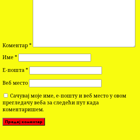
Коментар
*
Име
*
Е-пошта
*
Веб место
Сачувај моје име, е-пошту и веб место у овом
прегледачу веба за следећи пут када
коментаришем.